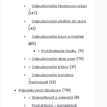
Odpudzovače hlodavcov a kún
(147)
Odpudzovače plašiče do auta
(42)
Odpudzovače psov a mačiek
(85)
Protištekacie búdky
(5)
Odpudzovače divej zveri
(70)
Odpudzovače krtkov
(31)
Odpudzovače komárov
Thermacell
(22)
Prípravky proti škodcom
(716)
Starostlivosť o zvieratá
(8)
Proti krtkom – kompletná