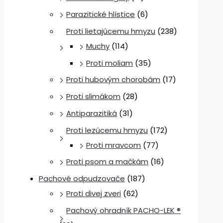
Parazitické hlístice
(6)
Proti lietajúcemu hmyzu
(238)
Muchy
(114)
Proti moliam
(35)
Proti hubovým chorobám
(17)
Proti slimákom
(28)
Antiparazitiká
(31)
Proti lezúcemu hmyzu
(172)
Proti mravcom
(77)
Proti psom a mačkám
(16)
Pachové odpudzovače
(187)
Proti divej zveri
(62)
Pachový ohradník PACHO-LEK ®