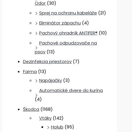
Odor
(30)
Sprej na ochranu kabeláže
(21)
Eliminátor zápachu
(4)
Pachový ohradník ANTIFER®
(10)
Pachové odpudzovače na
psov
(13)
Dezinfekcia priestorov
(7)
Farma
(13)
Napájačky
(3)
Automatické dvere do kurína
(4)
Škodca
(1168)
Vtáky
(142)
Holub
(95)