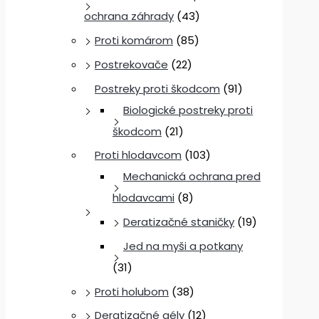
ochrana záhrady
(43)
Proti komárom
(85)
Postrekovače
(22)
Postreky proti škodcom
(91)
Biologické postreky proti
škodcom
(21)
Proti hlodavcom
(103)
Mechanická ochrana pred
hlodavcami
(8)
Deratizačné staničky
(19)
Jed na myši a potkany
(31)
Proti holubom
(38)
Deratizačné gély
(12)