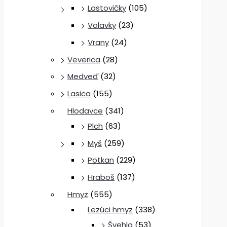
Lastovičky
(105)
Volavky
(23)
Vrany
(24)
Veverica
(28)
Medveď
(32)
Lasica
(155)
Hlodavce
(341)
Plch
(63)
Myš
(259)
Potkan
(229)
Hraboš
(137)
Hmyz
(555)
Lezúci hmyz
(338)
Švehla
(53)