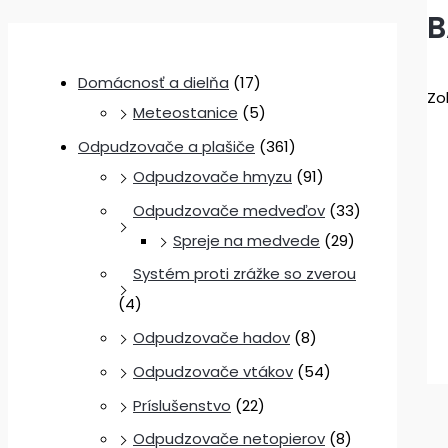
B
Domácnosť a dielňa
(17)
Zo
Meteostanice
(5)
Odpudzovače a plašiče
(361)
Odpudzovače hmyzu
(91)
Odpudzovače medveďov
(33)
Spreje na medvede
(29)
Systém proti zrážke so zverou
(4)
Odpudzovače hadov
(8)
Odpudzovače vtákov
(54)
Príslušenstvo
(22)
Odpudzovače netopierov
(8)