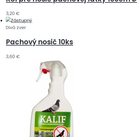
3,20
€
Divá zver
Pachový nosič 10ks
3,60
€