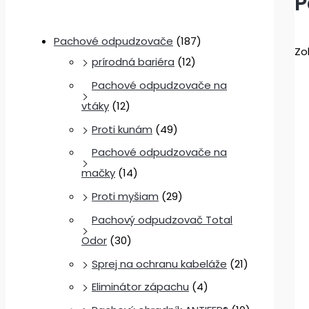
P
:
:
:
1
3
5
1
4
5
3
9
1
Pachové odpudzovače
(187)
Zo
3
3
1
,
,
4
prírodná bariéra
(12)
,
,
9
0
9
,
Pachové odpudzovače na
9
2
,
0
0
9
vtáky
(12)
0
0
9
0
Proti kunám
(49)
0
€
€
Pachové odpudzovače na
€
€
.
.
€
mačky
(14)
.
.
€
.
Proti myšiam
(29)
.
Pachový odpudzovač Total
Odor
(30)
Sprej na ochranu kabeláže
(21)
Eliminátor zápachu
(4)