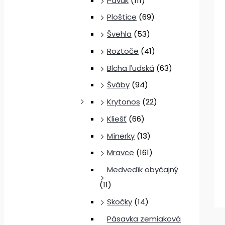
Pavúk
(111)
Ploštice
(69)
Švehla
(53)
Roztoče
(41)
Blcha ľudská
(63)
Šváby
(94)
Krytonos
(22)
Kliešť
(66)
Mínerky
(13)
Mravce
(161)
Medvedík obyčajný
(11)
Skočky
(14)
Pásavka zemiaková