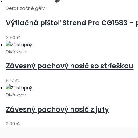
Deratizačné gély
Výtlačná pištoľ Strend Pro CG1583 –
3,50
€
Divá zver
Závesný pachový nosič so strieškou
9,17
€
Divá zver
Závesný pachový nosič z juty
3,90
€