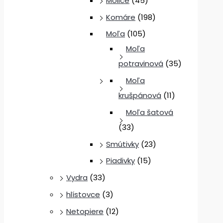
Molice
(45)
Komáre
(198)
Moľa
(105)
Moľa
potravinová
(35)
Moľa
krušpánová
(11)
Moľa šatová
(33)
Smútivky
(23)
Piadivky
(15)
Vydra
(33)
hlístovce
(3)
Netopiere
(12)