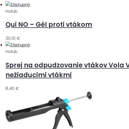
Holub
Qui NO – Gél proti vtákom
30,10
€
Holub
Sprej na odpudzovanie vtákov Vola 
nežiaducimi vtákmi
8,40
€