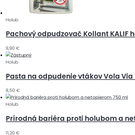
Holub
Pachový odpudzovač Kollant KALIF h
9,90
€
Holub
Pasta na odpudenie vtákov Vola Via
8,50
€
Holub
Prírodná bariéra proti holubom a n
11,20
€