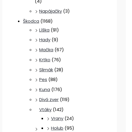
(4)
Napájačky
(3)
Škodca
(1168)
Líška
(91)
Hady
(9)
Mačka
(67)
Krtko
(76)
Slimák
(28)
Pes
(88)
Kuna
(176)
Divá zver
(119)
Vtáky
(142)
Vrany
(24)
Holub
(95)