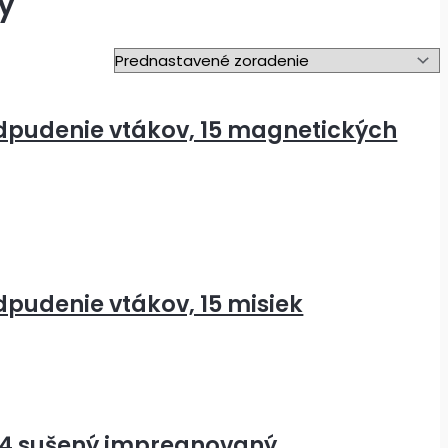
y
 odpudenie vtákov, 15 magnetických
odpudenie vtákov, 15 misiek
 ø4 sušený impregnovaný