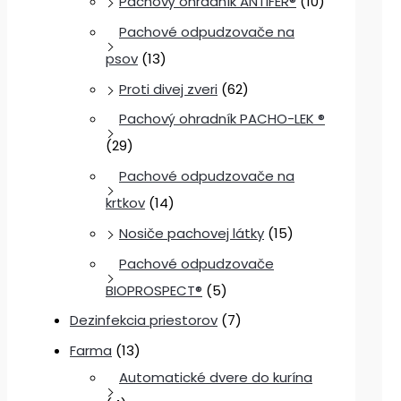
Pachový ohradník ANTIFER®
(10)
Pachové odpudzovače na
psov
(13)
Proti divej zveri
(62)
Pachový ohradník PACHO-LEK ®
(29)
Pachové odpudzovače na
krtkov
(14)
Nosiče pachovej látky
(15)
Pachové odpudzovače
BIOPROSPECT®
(5)
Dezinfekcia priestorov
(7)
Farma
(13)
Automatické dvere do kurína