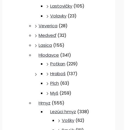
Lastovičky
(105)
Volavky
(23)
Veverica
(28)
Medveď
(32)
Lasica
(155)
Hlodavce
(341)
Potkan
(229)
Hraboš
(137)
Plch
(63)
Myš
(259)
Hmyz
(555)
Lezúci hmyz
(338)
Vošky
(62)