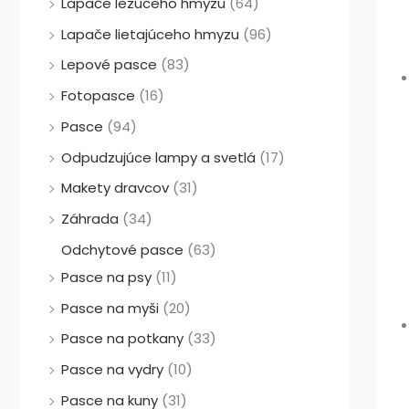
Lapače lezúceho hmyzu
(64)
Lapače lietajúceho hmyzu
(96)
Lepové pasce
(83)
Fotopasce
(16)
Pasce
(94)
Odpudzujúce lampy a svetlá
(17)
Makety dravcov
(31)
Záhrada
(34)
Odchytové pasce
(63)
Pasce na psy
(11)
Pasce na myši
(20)
Pasce na potkany
(33)
Pasce na vydry
(10)
Pasce na kuny
(31)