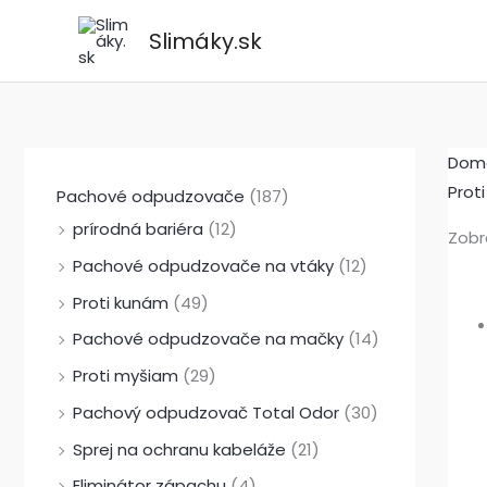
Preskočiť
Slimáky.sk
na
obsah
Dom
Prot
Pachové odpudzovače
(187)
prírodná bariéra
(12)
Zobr
Pachové odpudzovače na vtáky
(12)
Proti kunám
(49)
Pachové odpudzovače na mačky
(14)
Proti myšiam
(29)
Pachový odpudzovač Total Odor
(30)
Sprej na ochranu kabeláže
(21)
Eliminátor zápachu
(4)