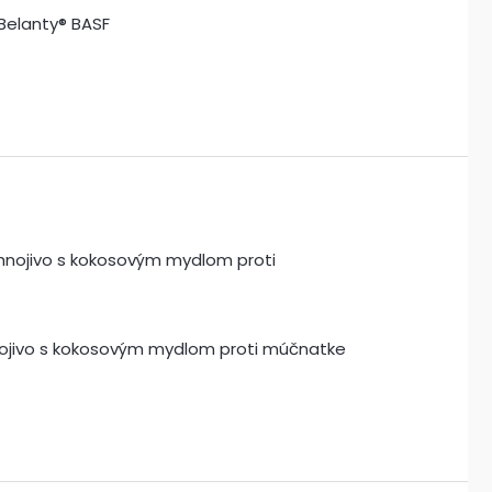
Belanty® BASF
hnojivo s kokosovým mydlom proti múčnatke