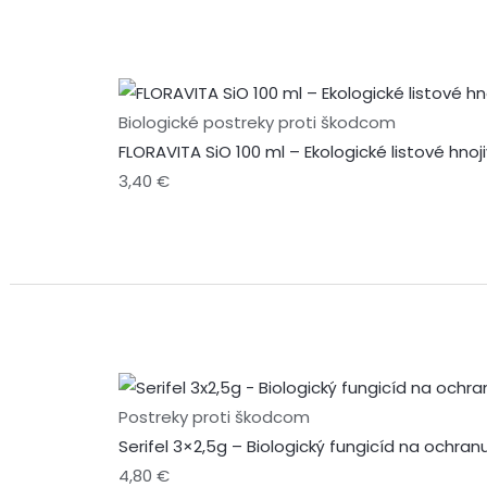
Biologické postreky proti škodcom
FLORAVITA SiO 100 ml – Ekologické listové hno
3,40
€
Postreky proti škodcom
Serifel 3×2,5g – Biologický fungicíd na ochra
4,80
€