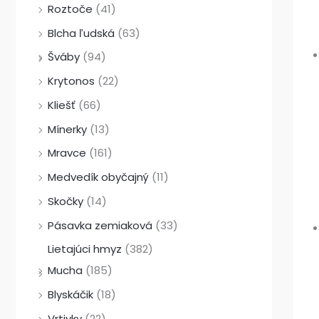
Roztoče
(41)
Blcha ľudská
(63)
Šváby
(94)
Krytonos
(22)
Kliešť
(66)
Mínerky
(13)
Mravce
(161)
Medvedík obyčajný
(11)
Skočky
(14)
Pásavka zemiaková
(33)
Lietajúci hmyz
(382)
Mucha
(185)
Blyskáčik
(18)
Vrtivky
(22)