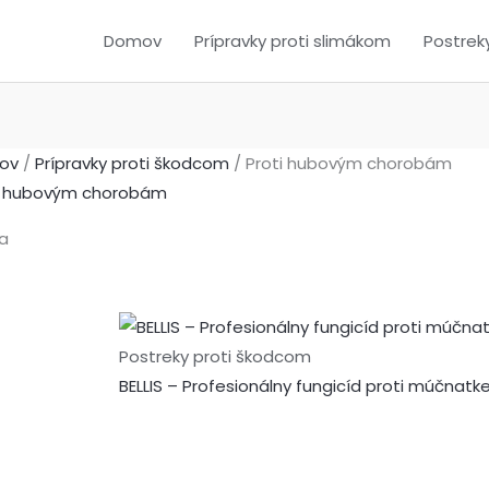
Domov
Prípravky proti slimákom
Postrek
ov
/
Prípravky proti škodcom
/ Proti hubovým chorobám
i hubovým chorobám
azuje sa 17 výsledkov
Postreky proti škodcom
BELLIS – Profesionálny fungicíd proti múčnat