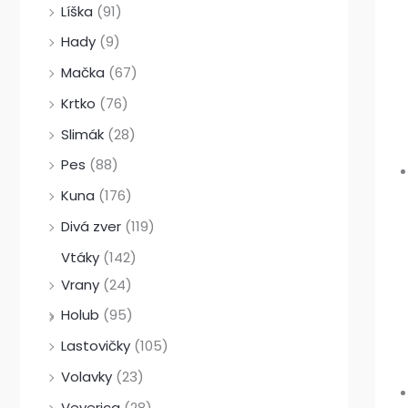
Líška
(91)
Hady
(9)
Mačka
(67)
Krtko
(76)
Slimák
(28)
Pes
(88)
Kuna
(176)
Divá zver
(119)
Vtáky
(142)
Vrany
(24)
Holub
(95)
Lastovičky
(105)
Volavky
(23)
Veverica
(28)