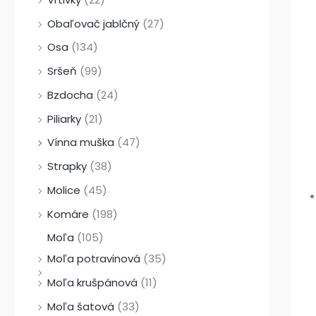
Obaľovač jablčný
(27)
Osa
(134)
Sršeň
(99)
Bzdocha
(24)
Piliarky
(21)
Vínna muška
(47)
Strapky
(38)
Molice
(45)
Komáre
(198)
Moľa
(105)
Moľa potravinová
(35)
Moľa krušpánová
(11)
Moľa šatová
(33)