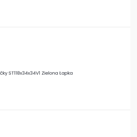
ačky ST118x34x34V1 Zielona Łapka