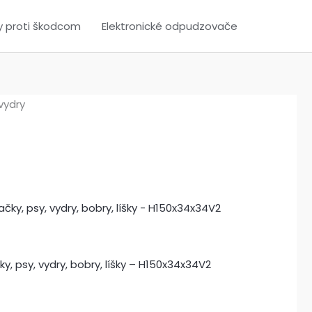
y proti škodcom
Elektronické odpudzovače
vydry
, psy, vydry, bobry, líšky – H150x34x34V2