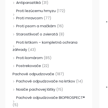
Antiparazitiká
(31)
Proti lezúcemu hmyzu
(172)
Proti mravcom
(77)
Proti psom a mačkám
(16)
Starostlivosť o zvieratá
(8)
Proti krtkom – kompletná ochrana
záhrady
(43)
Proti komárom
(85)
Postrekovače
(22)
Pachové odpudzovače
(187)
Pachové odpudzovače na krtkov
(14)
Nosiče pachovej látky
(15)
Pachové odpudzovače BIOPROSPECT®
(5)