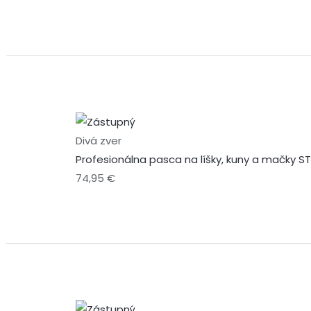
Divá zver
Profesionálna pasca na líšky, kuny a mačky S
74,95
€