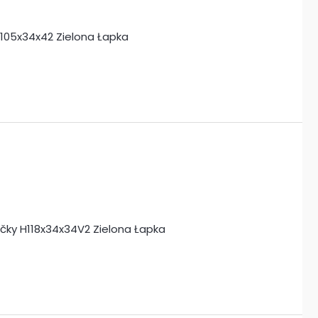
T105x34x42 Zielona Łapka
ačky H118x34x34V2 Zielona Łapka