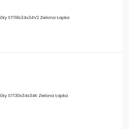
mačky ST118x34x34V2 Zielona Łapka
mačky ST130x34x34K Zielona Łapka