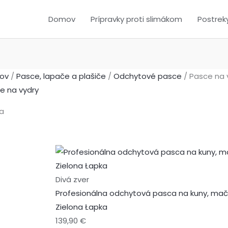
Domov
Prípravky proti slimákom
Postrek
ov
/
Pasce, lapače a plašiče
/
Odchytové pasce
/ Pasce na 
e na vydry
azuje sa 10 výsledkov
Divá zver
Profesionálna odchytová pasca na kuny, mačky
Zielona Łapka
139,90
€