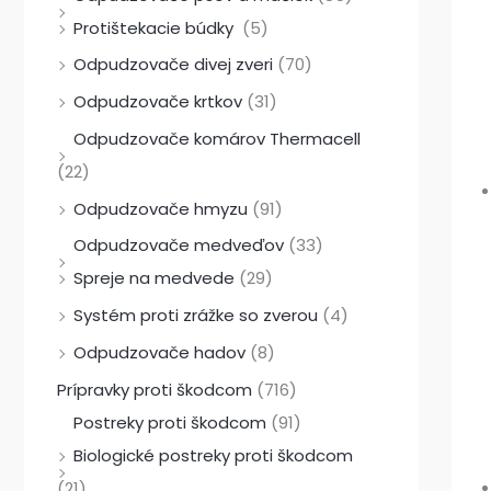
:
:
:
1
3
5
Protištekacie búdky
(5)
1
4
5
3
9
1
Odpudzovače divej zveri
(70)
3
3
1
,
,
4
Odpudzovače krtkov
(31)
,
,
9
0
9
,
Odpudzovače komárov Thermacell
9
2
,
0
0
9
(22)
0
0
9
0
Odpudzovače hmyzu
(91)
0
€
€
Odpudzovače medveďov
(33)
€
€
.
.
€
Spreje na medvede
(29)
.
.
€
.
.
Systém proti zrážke so zverou
(4)
Odpudzovače hadov
(8)
Prípravky proti škodcom
(716)
Postreky proti škodcom
(91)
Biologické postreky proti škodcom
(21)