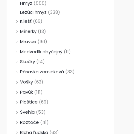
Hmyz
(555)
Lezúci hmyz
(338)
Kliešť
(66)
Mínerky
(13)
Mravce
(161)
Medvedík obyčajný
(11)
Skočky
(14)
Pásavka zemiaková
(33)
Vošky
(62)
Pavúk
(111)
Ploštice
(69)
Švehla
(53)
Roztoče
(41)
Blcha ľudská
(63)