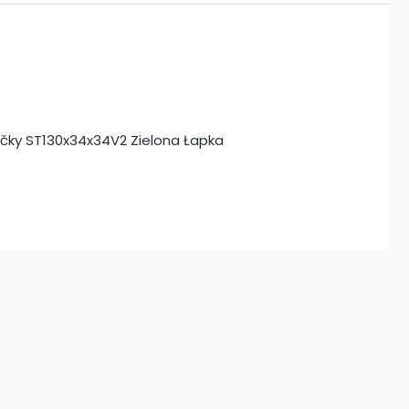
mačky ST130x34x34V2 Zielona Łapka