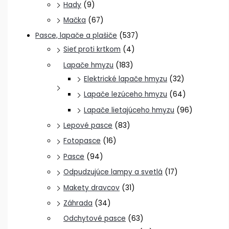
Hady
(9)
Mačka
(67)
Pasce, lapače a plašiče
(537)
Sieť proti krtkom
(4)
Lapače hmyzu
(183)
Elektrické lapače hmyzu
(32)
Lapače lezúceho hmyzu
(64)
Lapače lietajúceho hmyzu
(96)
Lepové pasce
(83)
Fotopasce
(16)
Pasce
(94)
Odpudzujúce lampy a svetlá
(17)
Makety dravcov
(31)
Záhrada
(34)
Odchytové pasce
(63)