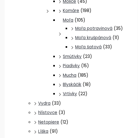
Molice
(45)
Komáre
(198)
Moľa
(105)
Moľa potravinová
(35)
Moľa krušpánová
(11)
Moľa šatová
(33)
Smútivky
(23)
Piadivky
(15)
Mucha
(185)
Blyskáčik
(18)
Vrtivky
(22)
Vydra
(33)
hlístovce
(3)
Netopiere
(12)
Líška
(91)