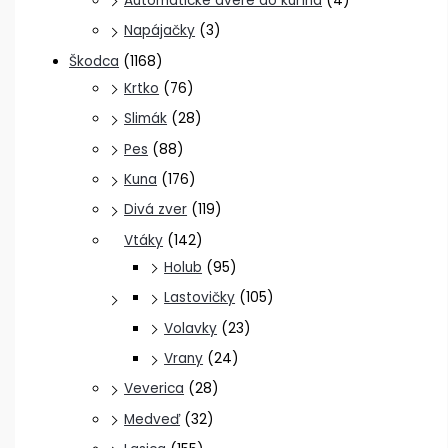
Automatické dvere do kurína
(4)
Napájačky
(3)
Škodca
(1168)
Krtko
(76)
Slimák
(28)
Pes
(88)
Kuna
(176)
Divá zver
(119)
Vtáky
(142)
Holub
(95)
Lastovičky
(105)
Volavky
(23)
Vrany
(24)
Veverica
(28)
Medveď
(32)