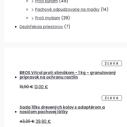
Proti kunám
(49)
Pachové odpudzovače na mačky
(14)
Proti myšiam
(29)
Dezinfekcia priestorov
(7)
Z
ZĽAVA
Ľ
A
V
BROS Vitrol proti slimákom - 1 kg – granulovaný
N
prípravok na ochranu rastlín
E
N
Ý
13,90
€
13,00
€
P
R
O
D
Z
ZĽAVA
U
Ľ
K
A
T
V
Sada 10ks drevených kolov s adaptérom a
N
nosičom pachovej látky
E
N
Ý
43,20
€
39,90
€
P
R