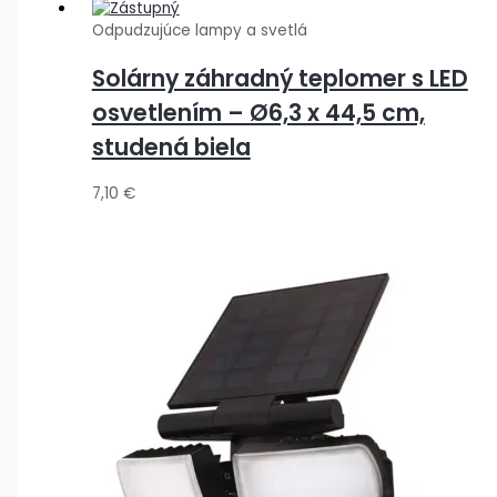
Odpudzujúce lampy a svetlá
Solárny záhradný teplomer s LED
osvetlením – Ø6,3 x 44,5 cm,
studená biela
7,10
€