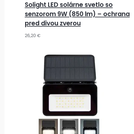
Solight LED solárne svetlo so
senzorom 9W (850 lm) – ochrana
pred divou zverou
26,20
€