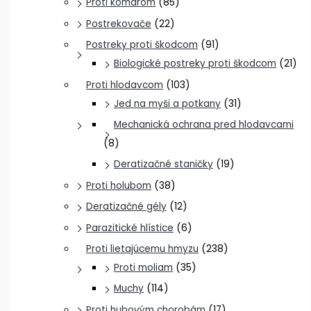
Proti komárom
(85)
Postrekovače
(22)
Postreky proti škodcom
(91)
Biologické postreky proti škodcom
(21)
Proti hlodavcom
(103)
Jed na myši a potkany
(31)
Mechanická ochrana pred hlodavcami
(8)
Deratizačné staničky
(19)
Proti holubom
(38)
Deratizačné gély
(12)
Parazitické hlístice
(6)
Proti lietajúcemu hmyzu
(238)
Proti moliam
(35)
Muchy
(114)
Proti hubovým chorobám
(17)