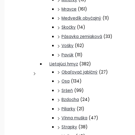
Mravce
(161)
Medvedík obyčajný
(11)
Skočky
(14)
Pásavka zemiaková
(33)
Vošky
(62)
Pavúk
(111)
Lietajúci hmyz
(382)
Obaľovač jablčný
(27)
Osa
(134)
Sršeň
(99)
Bzdocha
(24)
Piliarky
(21)
Vínna muška
(47)
Strapky
(38)