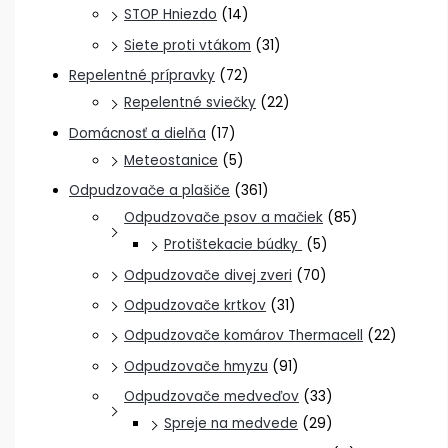
STOP Hniezdo
(14)
Siete proti vtákom
(31)
Repelentné prípravky
(72)
Repelentné sviečky
(22)
Domácnosť a dielňa
(17)
Meteostanice
(5)
Odpudzovače a plašiče
(361)
Odpudzovače psov a mačiek
(85)
Protištekacie búdky
(5)
Odpudzovače divej zveri
(70)
Odpudzovače krtkov
(31)
Odpudzovače komárov Thermacell
(22)
Odpudzovače hmyzu
(91)
Odpudzovače medveďov
(33)
Spreje na medvede
(29)