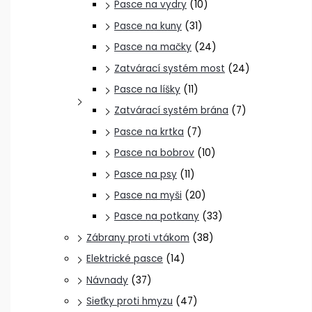
Pasce na vydry
(10)
Pasce na kuny
(31)
Pasce na mačky
(24)
Zatvárací systém most
(24)
Pasce na líšky
(11)
Zatvárací systém brána
(7)
Pasce na krtka
(7)
Pasce na bobrov
(10)
Pasce na psy
(11)
Pasce na myši
(20)
Pasce na potkany
(33)
Zábrany proti vtákom
(38)
Elektrické pasce
(14)
Návnady
(37)
Sieťky proti hmyzu
(47)