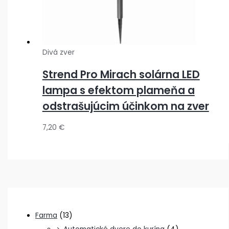
Divá zver
Strend Pro Mirach solárna LED
lampa s efektom plameňa a
odstrašujúcim účinkom na zver
7,20
€
Farma
(13)