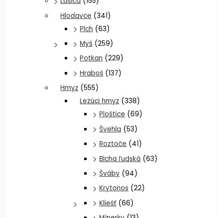
Lasica
(155)
Hlodavce
(341)
Plch
(63)
Myš
(259)
Potkan
(229)
Hraboš
(137)
Hmyz
(555)
Lezúci hmyz
(338)
Ploštice
(69)
Švehla
(53)
Roztoče
(41)
Blcha ľudská
(63)
Šváby
(94)
Krytonos
(22)
Kliešť
(66)
Mínerky
(13)