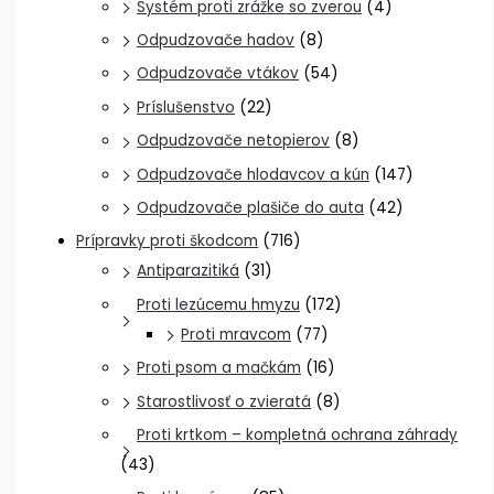
Systém proti zrážke so zverou
(4)
Odpudzovače hadov
(8)
Odpudzovače vtákov
(54)
Príslušenstvo
(22)
Odpudzovače netopierov
(8)
Odpudzovače hlodavcov a kún
(147)
Odpudzovače plašiče do auta
(42)
Prípravky proti škodcom
(716)
Antiparazitiká
(31)
Proti lezúcemu hmyzu
(172)
Proti mravcom
(77)
Proti psom a mačkám
(16)
Starostlivosť o zvieratá
(8)
Proti krtkom – kompletná ochrana záhrady
(43)