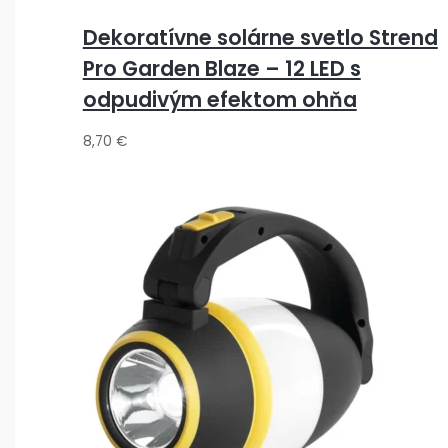
3
3
1
,
,
4
Dekoratívne solárne svetlo Strend
,
,
9
0
9
,
Pro Garden Blaze – 12 LED s
9
2
,
0
0
9
odpudivým efektom ohňa
0
0
9
0
0
€
€
8,70
€
€
€
.
.
€
.
.
€
.
.