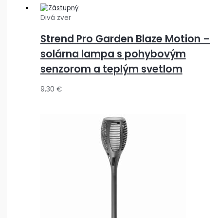
Divá zver
Strend Pro Garden Blaze Motion –
solárna lampa s pohybovým
senzorom a teplým svetlom
9,30
€