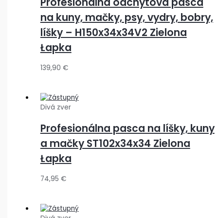
Profesionálna odchytová pasca
na kuny, mačky, psy, vydry, bobry,
líšky – H150x34x34V2 Zielona
Łapka
139,90
€
Divá zver
Profesionálna pasca na líšky, kuny
a mačky ST102x34x34 Zielona
Łapka
74,95
€