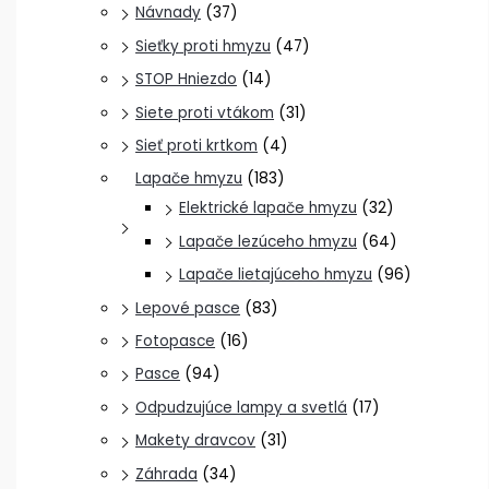
Návnady
(37)
Sieťky proti hmyzu
(47)
STOP Hniezdo
(14)
Siete proti vtákom
(31)
Sieť proti krtkom
(4)
Lapače hmyzu
(183)
Elektrické lapače hmyzu
(32)
Lapače lezúceho hmyzu
(64)
Lapače lietajúceho hmyzu
(96)
Lepové pasce
(83)
Fotopasce
(16)
Pasce
(94)
Odpudzujúce lampy a svetlá
(17)
Makety dravcov
(31)
Záhrada
(34)