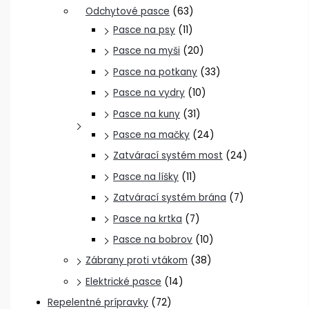
Odchytové pasce
(63)
Pasce na psy
(11)
Pasce na myši
(20)
Pasce na potkany
(33)
Pasce na vydry
(10)
Pasce na kuny
(31)
Pasce na mačky
(24)
Zatvárací systém most
(24)
Pasce na líšky
(11)
Zatvárací systém brána
(7)
Pasce na krtka
(7)
Pasce na bobrov
(10)
Zábrany proti vtákom
(38)
Elektrické pasce
(14)
Repelentné prípravky
(72)