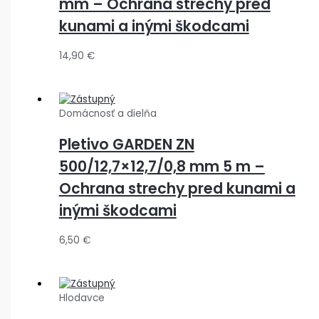
mm – Ochrana strechy pred
kunami a inými škodcami
14,90
€
Domácnosť a dielňa
Pletivo GARDEN ZN
500/12,7×12,7/0,8 mm 5 m –
Ochrana strechy pred kunami a
inými škodcami
6,50
€
Hlodavce