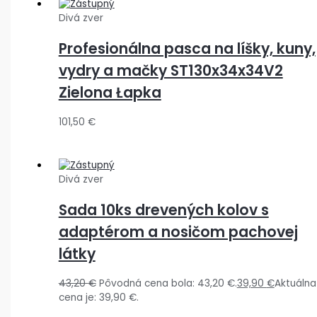
Divá zver
Profesionálna pasca na líšky, kuny,
vydry a mačky ST130x34x34V2
Zielona Łapka
101,50
€
Divá zver
Sada 10ks drevených kolov s
adaptérom a nosičom pachovej
látky
43,20
€
Pôvodná cena bola: 43,20 €.
39,90
€
Aktuálna
cena je: 39,90 €.