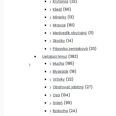
Krytonos
(22)
Kliešť
(66)
Mínerky
(13)
Mravce
(161)
Medvedík obyčajný
(11)
Skočky
(14)
Pásavka zemiaková
(33)
Lietajúci hmyz
(382)
Mucha
(185)
Blyskáčik
(18)
Vrtivky
(22)
Obaľovač jablčný
(27)
Osa
(134)
Sršeň
(99)
Bzdocha
(24)