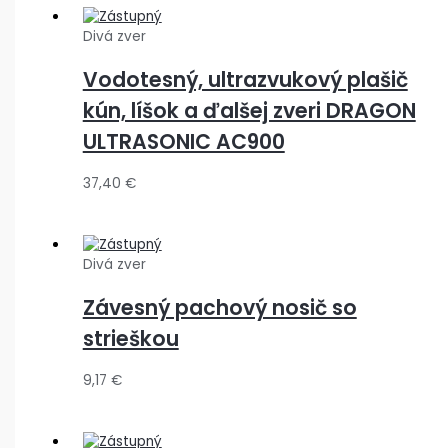
Divá zver
Vodotesný, ultrazvukový plašič
kún, líšok a ďalšej zveri DRAGON
ULTRASONIC AC900
37,40
€
Divá zver
Závesný pachový nosič so
strieškou
9,17
€