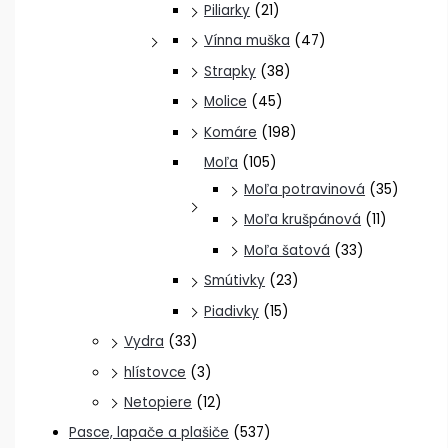
Piliarky
(21)
Vínna muška
(47)
Strapky
(38)
Molice
(45)
Komáre
(198)
Moľa
(105)
Moľa potravinová
(35)
Moľa krušpánová
(11)
Moľa šatová
(33)
Smútivky
(23)
Piadivky
(15)
Vydra
(33)
hlístovce
(3)
Netopiere
(12)
Pasce, lapače a plašiče
(537)