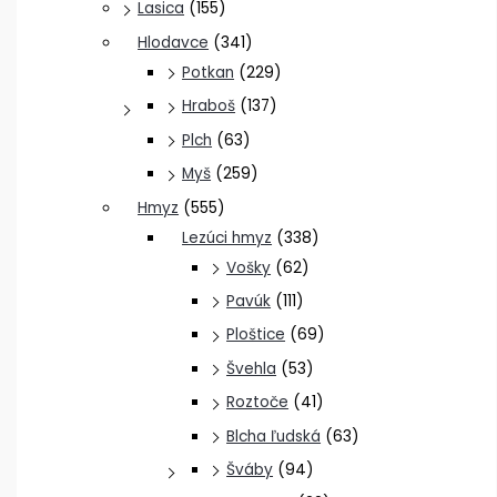
Lasica
(155)
Hlodavce
(341)
Potkan
(229)
Hraboš
(137)
Plch
(63)
Myš
(259)
Hmyz
(555)
Lezúci hmyz
(338)
Vošky
(62)
Pavúk
(111)
Ploštice
(69)
Švehla
(53)
Roztoče
(41)
Blcha ľudská
(63)
Šváby
(94)