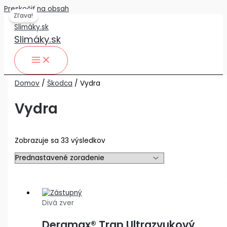
Preskočiť na obsah
Zľava!
Slimáky.sk
Domov
/
Škodca
/ Vydra
Vydra
Zobrazuje sa 33 výsledkov
Divá zver
Deramax® Trap Ultrazvukový