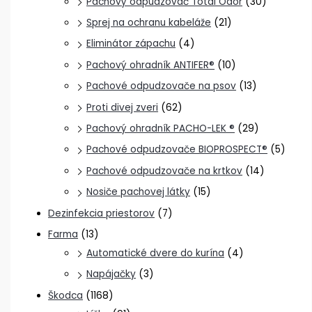
Pachový odpudzovač Total Odor
(30)
Sprej na ochranu kabeláže
(21)
Eliminátor zápachu
(4)
Pachový ohradník ANTIFER®
(10)
Pachové odpudzovače na psov
(13)
Proti divej zveri
(62)
Pachový ohradník PACHO-LEK ®
(29)
Pachové odpudzovače BIOPROSPECT®
(5)
Pachové odpudzovače na krtkov
(14)
Nosiče pachovej látky
(15)
Dezinfekcia priestorov
(7)
Farma
(13)
Automatické dvere do kurína
(4)
Napájačky
(3)
Škodca
(1168)