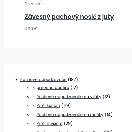
Divá zver
Závesný pachový nosič z juty
3,90
€
Pachové odpudzovače
(187)
prírodná bariéra
(12)
Pachové odpudzovače na vtáky
(12)
Proti kunám
(49)
Pachové odpudzovače na mačky
(14)
Proti myšiam
(29)