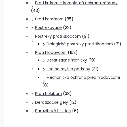
Proti krtkom – kompletná ochrana záhrady
(43)
Proti komárom
(85)
Postrekovače
(22)
Postreky proti škodcom
(91)
Biologické postreky proti škodcom
(21)
Proti hlodavcom
(103)
Deratizačné staničky
(19)
Jed na myši a potkany
(31)
Mechanická ochrana pred hlodavcami
(8)
Proti holubom
(38)
Deratizačné gély
(12)
Parazitické hlístice
(6)