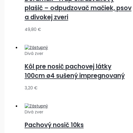
plašič – odpudzovač mačiek, psov
a divokej zveri
49,80
€
Divá zver
Kôl pre nosič pachovej látky
100cm ø4 sušený impregnovaný
3,20
€
Divá zver
Pachový nosič 10ks