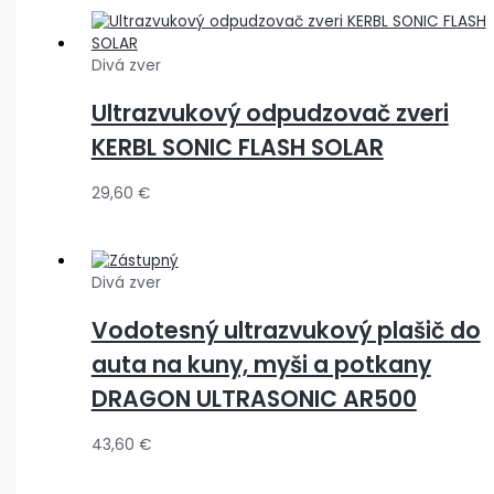
Divá zver
Ultrazvukový odpudzovač zveri
KERBL SONIC FLASH SOLAR
29,60
€
Divá zver
Vodotesný ultrazvukový plašič do
auta na kuny, myši a potkany
DRAGON ULTRASONIC AR500
43,60
€