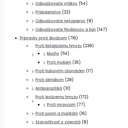
Odpudzovače vtákov
(54)
Príslušenstvo
(22)
Odpudzovače netopierov
(8)
Odpudzovače hlodavcov a kún
(147)
Prípravky proti škodcom
(716)
Proti lietajúcemu hmyzu
(238)
Muchy
(114)
Proti moliam
(35)
Proti hubovým chorobám
(17)
Proti slimákom
(28)
Antiparazitiká
(31)
Proti lezúcemu hmyzu
(172)
Proti mravcom
(77)
Proti psom a mačkám
(16)
Starostlivosť o zvieratá
(8)