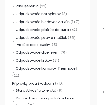
:
:
:
1
3
5
Príslušenstvo
(22)
1
4
5
3
9
1
Odpudzovače netopierov
(8)
3
3
1
,
,
4
Odpudzovače hlodavcov a kún
(147)
,
,
9
0
9
,
Odpudzovače plašiče do auta
(42)
9
2
,
0
0
9
Odpudzovače psov a mačiek
(85)
0
0
9
0
Protištekacie búdky
(5)
0
€
€
Odpudzovače divej zveri
(70)
€
€
.
.
€
.
.
€
.
Odpudzovače krtkov
(31)
.
Odpudzovače komárov Thermacell
(22)
Prípravky proti škodcom
(716)
Starostlivosť o zvieratá
(8)
Proti krtkom – kompletná ochrana