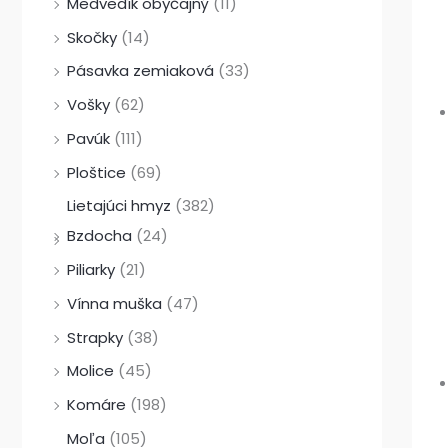
Medvedík obyčajný
(11)
Skočky
(14)
Pásavka zemiaková
(33)
Vošky
(62)
Pavúk
(111)
Ploštice
(69)
Lietajúci hmyz
(382)
Bzdocha
(24)
Piliarky
(21)
Vínna muška
(47)
Strapky
(38)
Molice
(45)
Komáre
(198)
Moľa
(105)