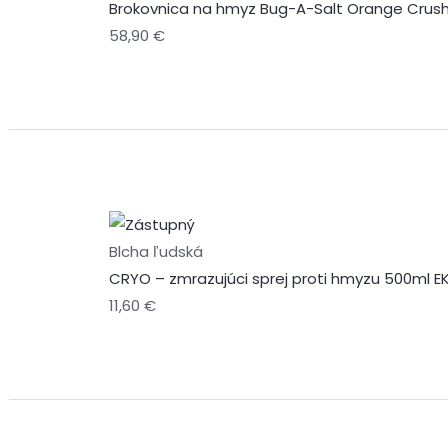
Brokovnica na hmyz Bug-A-Salt Orange Crush 
58,90
€
Blcha ľudská
CRYO – zmrazujúci sprej proti hmyzu 500ml EK
11,60
€