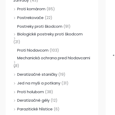
záhrady
(43)
Proti komárom
(85)
Postrekovače
(22)
Postreky proti škodcom
(91)
Biologické postreky proti škodcom
(21)
Proti hlodavcom
(103)
Mechanická ochrana pred hlodavcami
(8)
Deratizačné staničky
(19)
Jed na myši a potkany
(31)
Proti holubom
(38)
Deratizačné gély
(12)
Parazitické hlístice
(6)