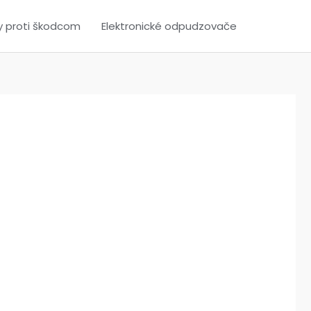
y proti škodcom
Elektronické odpudzovače