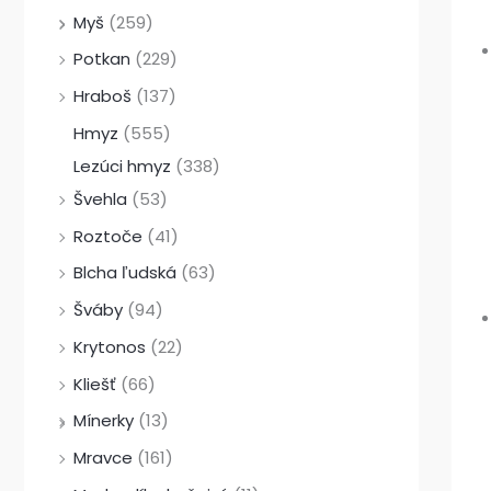
Myš
(259)
Potkan
(229)
Hraboš
(137)
Hmyz
(555)
Lezúci hmyz
(338)
Švehla
(53)
Roztoče
(41)
Blcha ľudská
(63)
Šváby
(94)
Krytonos
(22)
Kliešť
(66)
Mínerky
(13)
Mravce
(161)