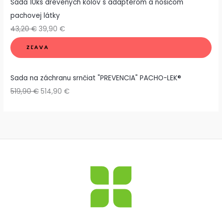
Sada 10ks drevených kolov s adaptérom a nosičom
pachovej látky
43,20
€
39,90
€
ZĽAVA
Sada na záchranu srnčiat "PREVENCIA" PACHO-LEK®
519,90
€
514,90
€