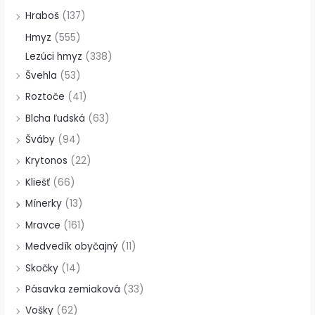
Hraboš
(137)
Hmyz
(555)
Lezúci hmyz
(338)
Švehla
(53)
Roztoče
(41)
Blcha ľudská
(63)
Šváby
(94)
Krytonos
(22)
Kliešť
(66)
Mínerky
(13)
Mravce
(161)
Medvedík obyčajný
(11)
Skočky
(14)
Pásavka zemiaková
(33)
Vošky
(62)