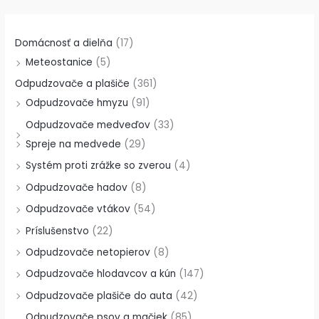
Domácnosť a dielňa
(17)
Meteostanice
(5)
Odpudzovače a plašiče
(361)
Odpudzovače hmyzu
(91)
Odpudzovače medveďov
(33)
Spreje na medvede
(29)
Systém proti zrážke so zverou
(4)
Odpudzovače hadov
(8)
Odpudzovače vtákov
(54)
Príslušenstvo
(22)
Odpudzovače netopierov
(8)
Odpudzovače hlodavcov a kún
(147)
Odpudzovače plašiče do auta
(42)
Odpudzovače psov a mačiek
(85)