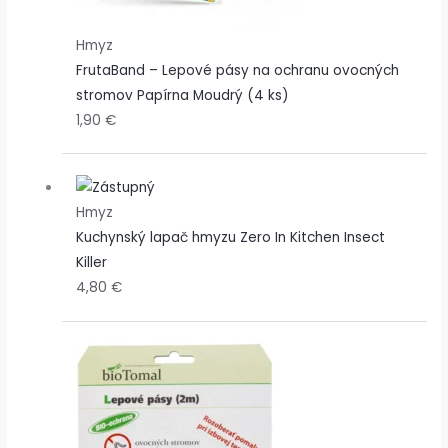
Hmyz
FrutaBand – Lepové pásy na ochranu ovocných
stromov Papírna Moudrý (4 ks)
1,90
€
Hmyz
Kuchynský lapač hmyzu Zero In Kitchen Insect
Killer
4,80
€