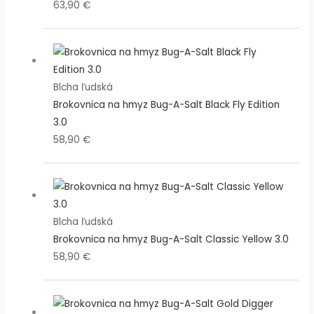
63,90
€
3
3
1
,
,
4
,
,
9
0
9
,
9
2
,
0
0
9
0
0
9
0
Blcha ľudská
0
€
€
Brokovnica na hmyz Bug-A-Salt Black Fly Edition
€
€
.
.
€
3.0
.
.
€
.
58,90
€
.
Blcha ľudská
Brokovnica na hmyz Bug-A-Salt Classic Yellow 3.0
58,90
€