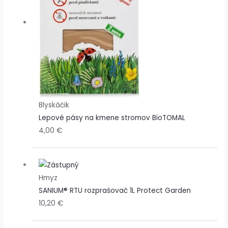
Blyskáčik
Lepové pásy na kmene stromov BioTOMAL
4,00
€
Hmyz
SANIUM® RTU rozprašovač 1L Protect Garden
10,20
€