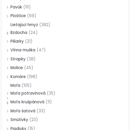
Pavúk
(111)
Ploštice
(69)
Lietajúci hmyz
(382)
Bzdocha
(24)
Piliarky
(21)
Vínna muška
(47)
Strapky
(38)
Molice
(45)
Komáre
(198)
Moľa
(105)
Moľa potravinová
(35)
Moľa krušpánová
(11)
Moľa šatová
(33)
Smútivky
(23)
Piadivky
(15)