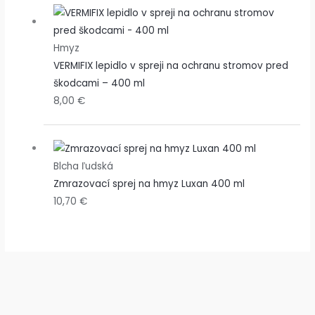
Hmyz
VERMIFIX lepidlo v spreji na ochranu stromov pred
škodcami – 400 ml
8,00
€
Blcha ľudská
Zmrazovací sprej na hmyz Luxan 400 ml
10,70
€