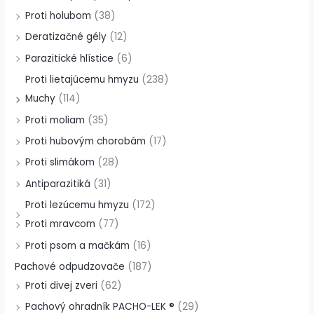
Proti holubom
(38)
Deratizačné gély
(12)
Parazitické hlístice
(6)
Proti lietajúcemu hmyzu
(238)
Muchy
(114)
Proti moliam
(35)
Proti hubovým chorobám
(17)
Proti slimákom
(28)
Antiparazitiká
(31)
Proti lezúcemu hmyzu
(172)
Proti mravcom
(77)
Proti psom a mačkám
(16)
Pachové odpudzovače
(187)
Proti divej zveri
(62)
Pachový ohradník PACHO-LEK ®
(29)