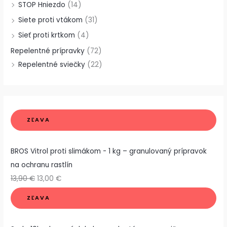
STOP Hniezdo
(14)
Siete proti vtákom
(31)
Sieť proti krtkom
(4)
Repelentné prípravky
(72)
Repelentné sviečky
(22)
ZĽAVA
BROS Vitrol proti slimákom - 1 kg – granulovaný prípravok
na ochranu rastlín
13,90
€
13,00
€
ZĽAVA