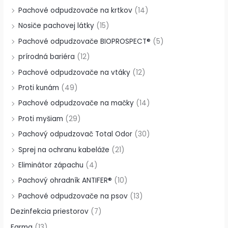
Pachové odpudzovače na krtkov
(14)
Nosiče pachovej látky
(15)
Pachové odpudzovače BIOPROSPECT®
(5)
prírodná bariéra
(12)
Pachové odpudzovače na vtáky
(12)
Proti kunám
(49)
Pachové odpudzovače na mačky
(14)
Proti myšiam
(29)
Pachový odpudzovač Total Odor
(30)
Sprej na ochranu kabeláže
(21)
Eliminátor zápachu
(4)
Pachový ohradník ANTIFER®
(10)
Pachové odpudzovače na psov
(13)
Dezinfekcia priestorov
(7)
Farma
(13)