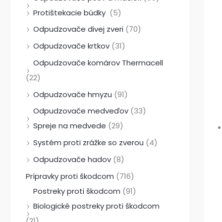
:
:
:
1
3
5
Protištekacie búdky
(5)
1
4
5
3
9
1
Odpudzovače divej zveri
(70)
3
3
1
,
,
4
Odpudzovače krtkov
(31)
,
,
9
0
9
,
Odpudzovače komárov Thermacell
9
2
,
0
0
9
(22)
0
0
9
0
Odpudzovače hmyzu
(91)
0
€
€
Odpudzovače medveďov
(33)
€
€
.
.
€
Spreje na medvede
(29)
.
.
€
.
.
Systém proti zrážke so zverou
(4)
Odpudzovače hadov
(8)
Prípravky proti škodcom
(716)
Postreky proti škodcom
(91)
Biologické postreky proti škodcom
(21)