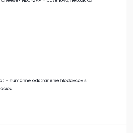
ig Cheese® NEO-ZAP – batériová, netoxická
Cat – humánne odstránenie hlodavcov s
dáciou