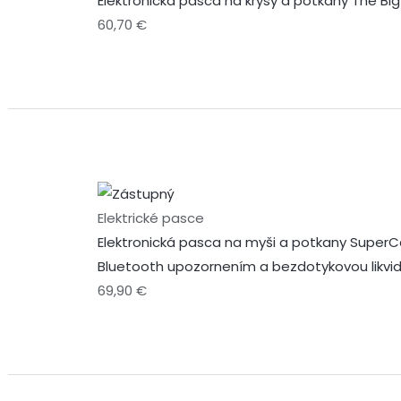
Elektronická pasca na krysy a potkany The B
60,70
€
Elektrické pasce
Elektronická pasca na myši a potkany Super
Bluetooth upozornením a bezdotykovou likvi
69,90
€