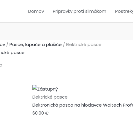
Domov
Prípravky proti slimákom
Postrek
ov
/
Pasce, lapače a plašiče
/ Elektrické pasce
trické pasce
azuje sa 14 výsledkov
Elektrické pasce
Elektronická pasca na hlodavce Waitech Prof
60,00
€