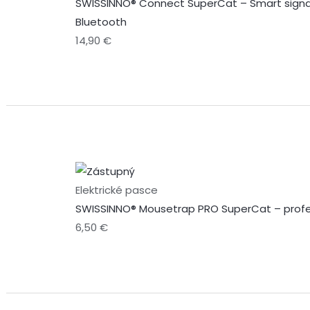
SWISSINNO® Connect SuperCat – Smart signal
Bluetooth
14,90
€
Elektrické pasce
SWISSINNO® Mousetrap PRO SuperCat – profe
6,50
€