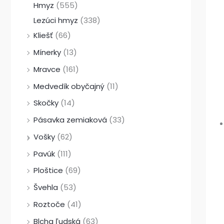
Hmyz
(555)
Lezúci hmyz
(338)
Kliešť
(66)
Mínerky
(13)
Mravce
(161)
Medvedík obyčajný
(11)
Skočky
(14)
Pásavka zemiaková
(33)
Vošky
(62)
Pavúk
(111)
Ploštice
(69)
Švehla
(53)
Roztoče
(41)
Blcha ľudská
(63)