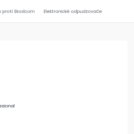
y proti škodcom
Elektronické odpudzovače
esional