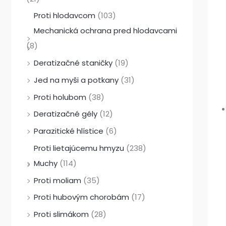
Proti hlodavcom
(103)
Mechanická ochrana pred hlodavcami
(8)
Deratizačné staničky
(19)
Jed na myši a potkany
(31)
Proti holubom
(38)
Deratizačné gély
(12)
Parazitické hlístice
(6)
Proti lietajúcemu hmyzu
(238)
Muchy
(114)
Proti moliam
(35)
Proti hubovým chorobám
(17)
Proti slimákom
(28)