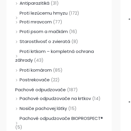
Antiparazitiká
(31)
Proti lezúcemu hmyzu
(172)
Proti mravcom
(77)
Proti psom a mačkám
(16)
Starostlivosť o zvieratá
(8)
Proti krtkom – kompletná ochrana
záhrady
(43)
Proti komárom
(85)
Postrekovače
(22)
Pachové odpudzovače
(187)
Pachové odpudzovače na krtkov
(14)
Nosiče pachovej látky
(15)
Pachové odpudzovače BIOPROSPECT®
(5)