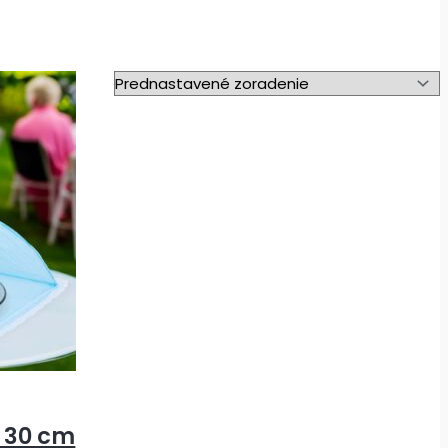
x 30 cm