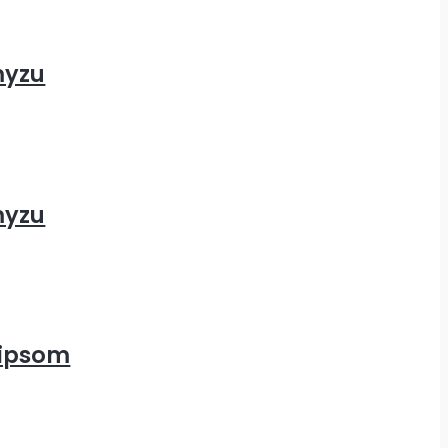
myzu
myzu
zipsom