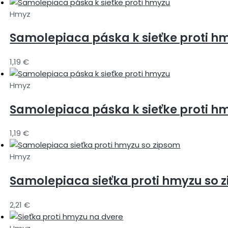
Hmyz
Samolepiaca páska k sieťke proti h
1,19
€
Hmyz
Samolepiaca páska k sieťke proti h
1,19
€
Hmyz
Samolepiaca sieťka proti hmyzu so 
2,21
€