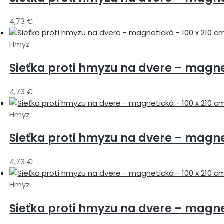
4,73
€
Hmyz
Sieťka proti hmyzu na dvere – magne
4,73
€
Hmyz
Sieťka proti hmyzu na dvere – magnet
4,73
€
Hmyz
Sieťka proti hmyzu na dvere – magnet