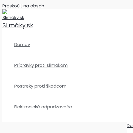
Preskočiť na obsah
Slimáky.sk
Domov
Prípravky proti slimákom
Postreky proti škodcom
Elektronické odpudzovače
D