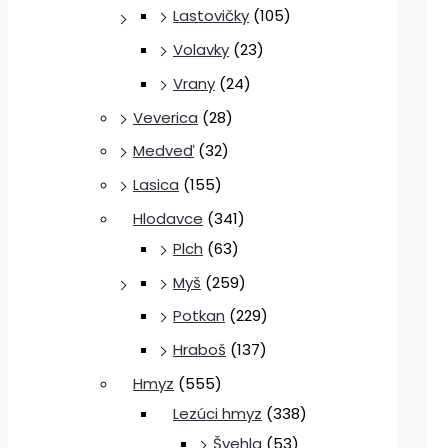
Lastovičky
(105)
Volavky
(23)
Vrany
(24)
Veverica
(28)
Medveď
(32)
Lasica
(155)
Hlodavce
(341)
Plch
(63)
Myš
(259)
Potkan
(229)
Hraboš
(137)
Hmyz
(555)
Lezúci hmyz
(338)
Švehla
(53)