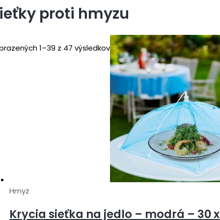
ieťky proti hmyzu
brazených 1–39 z 47 výsledkov
Hmyz
Krycia sieťka na jedlo – modrá – 30 