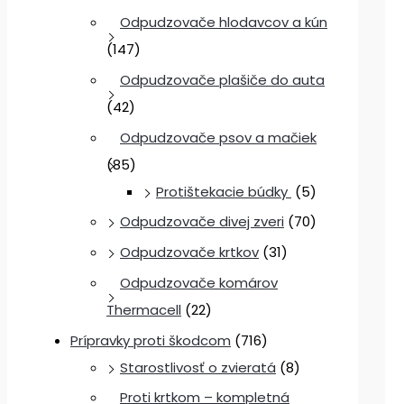
Odpudzovače hlodavcov a kún
(147)
Odpudzovače plašiče do auta
(42)
Odpudzovače psov a mačiek
(85)
Protištekacie búdky
(5)
Odpudzovače divej zveri
(70)
Odpudzovače krtkov
(31)
Odpudzovače komárov
Thermacell
(22)
Prípravky proti škodcom
(716)
Starostlivosť o zvieratá
(8)
Proti krtkom – kompletná