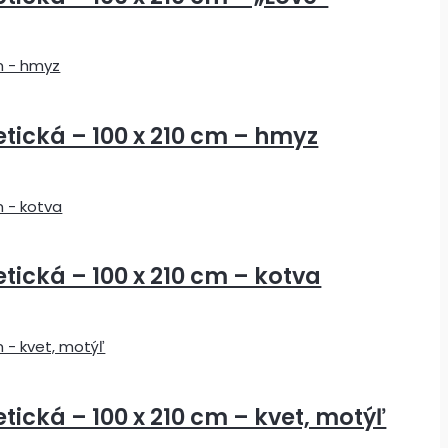
tická – 100 x 210 cm – hmyz
ická – 100 x 210 cm – kotva
ická – 100 x 210 cm – kvet, motýľ