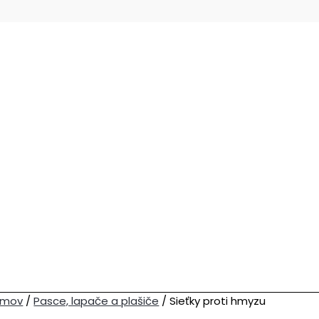
omov
/
Pasce, lapače a plašiče
/ Sieťky proti hmyzu