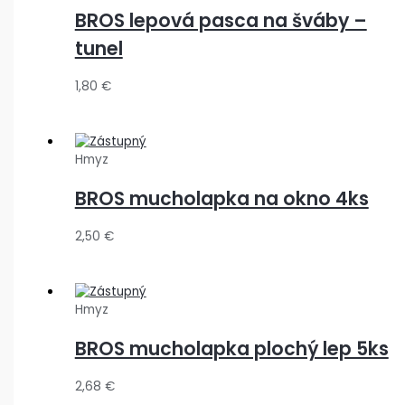
BROS lepová pasca na šváby –
tunel
1,80
€
Hmyz
BROS mucholapka na okno 4ks
2,50
€
Hmyz
BROS mucholapka plochý lep 5ks
2,68
€