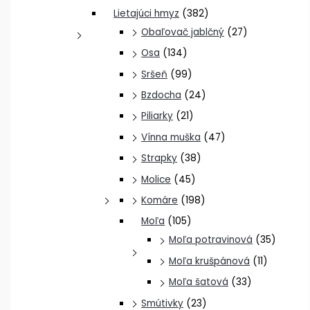
Lietajúci hmyz
(382)
Obaľovač jablčný
(27)
Osa
(134)
Sršeň
(99)
Bzdocha
(24)
Piliarky
(21)
Vínna muška
(47)
Strapky
(38)
Molice
(45)
Komáre
(198)
Moľa
(105)
Moľa potravinová
(35)
Moľa krušpánová
(11)
Moľa šatová
(33)
Smútivky
(23)