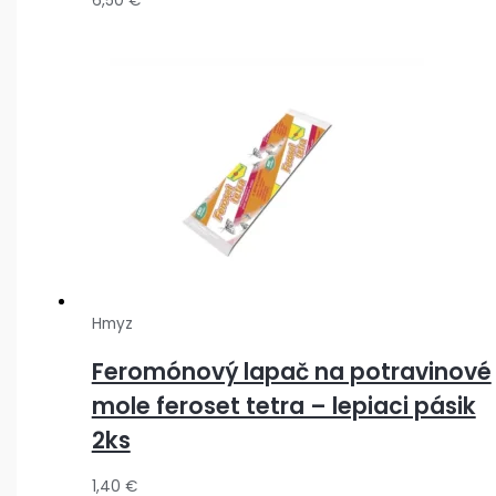
6,50
€
Hmyz
Feromónový lapač na potravinové
mole feroset tetra – lepiaci pásik
2ks
1,40
€