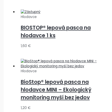
Hlodavce
BIOSTOP® lepová pasca na
hlodavce 1 ks
1,60
€
Hlodavce
BioStop® lepová pasca na
hlodavce MINI – Ekologický
monitoring myší bez jedov
1,20
€