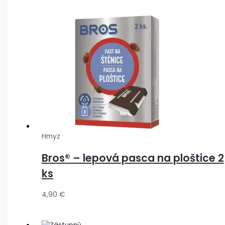
Hmyz
Bros® – lepová pasca na ploštice 2
ks
4,90
€