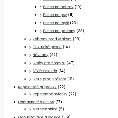
Pasce na bobrov
(10)
Pasce na psy
(11)
Pasce na myši
(20)
Pasce na potkany
(33)
Zábrany proti vtákom
(38)
Elektrické pasce
(14)
Návnady
(37)
Sieťky proti hmyzu
(47)
STOP Hniezdo
(14)
Siete proti vtákom
(31)
Repelentné prípravky
(72)
Repelentné sviečky
(22)
Domácnosť a dielňa
(17)
Meteostanice
(5)
Odpudzovače a plašiče
(361)