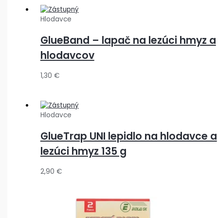
Hlodavce
GlueBand – lapač na lezúci hmyz a
hlodavcov
1,30
€
Hlodavce
GlueTrap UNI lepidlo na hlodavce a
lezúci hmyz 135 g
2,90
€