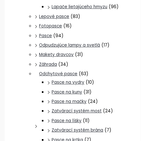
Lapače lietajúceho hmyzu
(96)
Lepové pasce
(83)
Fotopasce
(16)
Pasce
(94)
Odpudzujúce lampy a svetlá
(17)
Makety dravcov
(31)
Záhrada
(34)
Odchytové pasce
(63)
Pasce na vydry
(10)
Pasce na kuny
(31)
Pasce na mačky
(24)
Zatvárací systém most
(24)
Pasce na líšky
(11)
Zatvárací systém brána
(7)
Pasce na krtka
(7)