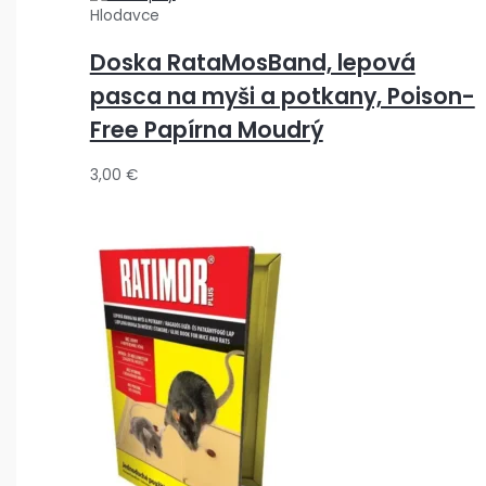
Hlodavce
Doska RataMosBand, lepová
pasca na myši a potkany, Poison-
Free Papírna Moudrý
3,00
€