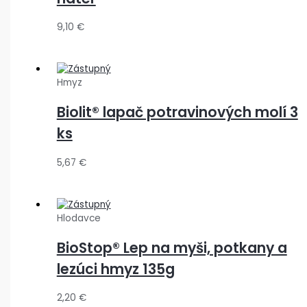
9,10
€
Hmyz
Biolit® lapač potravinových molí 3
ks
5,67
€
Hlodavce
BioStop® Lep na myši, potkany a
lezúci hmyz 135g
2,20
€