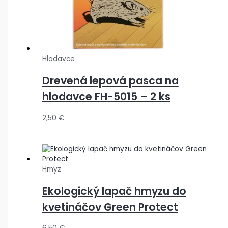
Hlodavce
Drevená lepová pasca na
hlodavce FH-5015 – 2 ks
2,50
€
Hmyz
Ekologický lapač hmyzu do
kvetináčov Green Protect