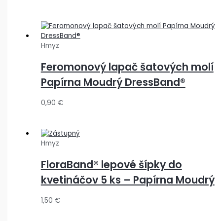
Hmyz
Feromonový lapač šatových molí
Papírna Moudrý DressBand®
0,90
€
Hmyz
FloraBand® lepové šípky do
kvetináčov 5 ks – Papírna Moudrý
1,50
€