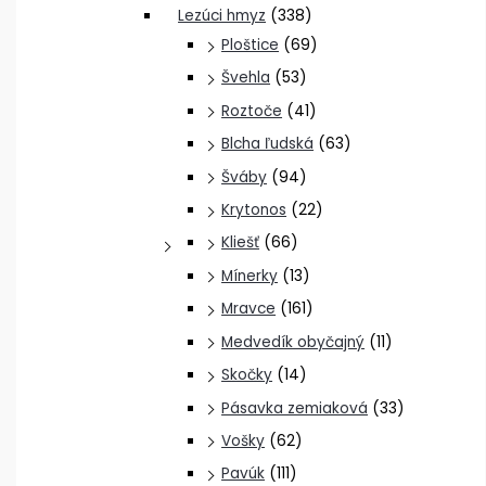
Lezúci hmyz
(338)
Ploštice
(69)
Švehla
(53)
Roztoče
(41)
Blcha ľudská
(63)
Šváby
(94)
Krytonos
(22)
Kliešť
(66)
Mínerky
(13)
Mravce
(161)
Medvedík obyčajný
(11)
Skočky
(14)
Pásavka zemiaková
(33)
Vošky
(62)
Pavúk
(111)