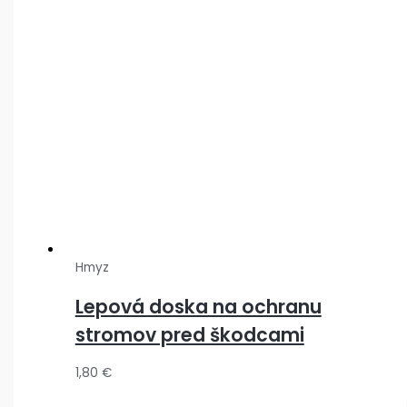
Hmyz
Lepová doska na ochranu
stromov pred škodcami
1,80
€