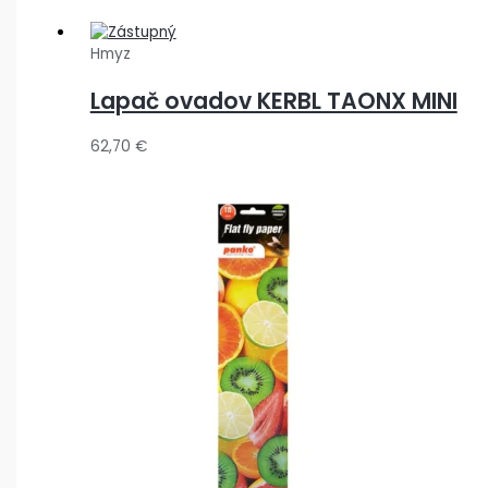
Hmyz
Lapač ovadov KERBL TAONX MINI
62,70
€