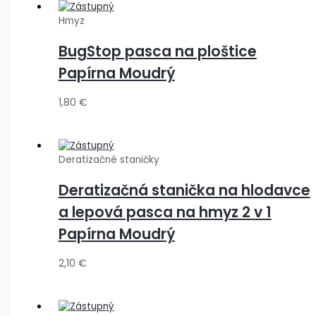
Hmyz
BugStop pasca na ploštice
Papírna Moudrý
1,80
€
Deratizačné staničky
Deratizačná stanička na hlodavce
a lepová pasca na hmyz 2 v 1
Papírna Moudrý
2,10
€