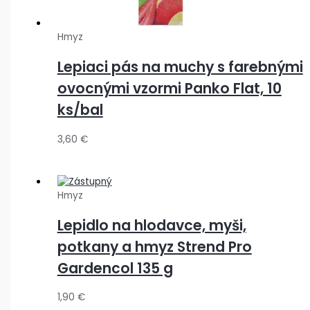
Hmyz
Lepiaci pás na muchy s farebnými
ovocnými vzormi Panko Flat, 10
ks/bal
3,60
€
Hmyz
Lepidlo na hlodavce, myši,
potkany a hmyz Strend Pro
Gardencol 135 g
1,90
€