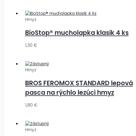
Hmyz
BioStop® mucholapka klasik 4 ks
1,30
€
Hmyz
BROS FEROMOX STANDARD lepová
pasca na rýchlo lezúci hmyz
1,80
€
Hmyz