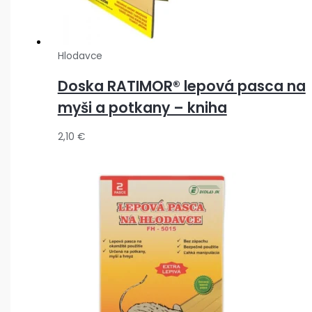
Hlodavce
Doska RATIMOR® lepová pasca na
myši a potkany – kniha
2,10
€