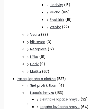
Piadivky
(15)
Mucha
(185)
Blyskáčik
(18)
Vrtivky
(22)
Vydra
(33)
hlístovce
(3)
Netopiere
(12)
Líška
(91)
Hady
(9)
Mačka
(67)
Pasce, lapače a plašiče
(537)
Sieť proti krtkom
(4)
Lapače hmyzu
(183)
Elektrické lapače hmyzu
(32)
Lapače lezúceho hmyzu
(64)