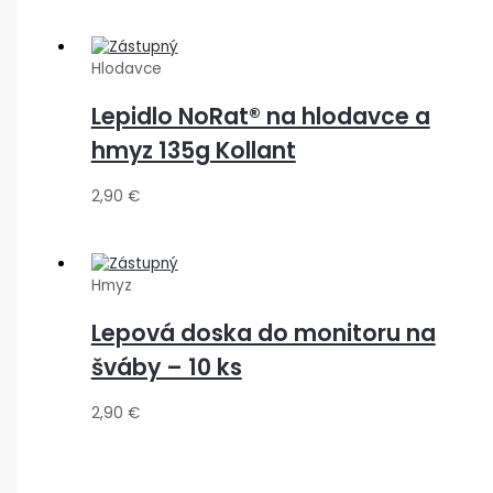
Hlodavce
Lepidlo NoRat® na hlodavce a
hmyz 135g Kollant
2,90
€
Hmyz
Lepová doska do monitoru na
šváby – 10 ks
2,90
€