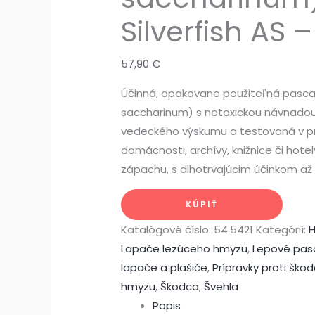
Silverfish AS –
57,90
€
Účinná, opakovane použiteľná pasca
saccharinum) s netoxickou návnadou
vedeckého výskumu a testovaná v prax
domácnosti, archívy, knižnice či hotel
zápachu, s dlhotrvajúcim účinkom až
KÚPIŤ
Katalógové číslo:
54.5421
Kategórií:
Lapače lezúceho hmyzu
,
Lepové pas
lapače a plašiče
,
Prípravky proti šk
hmyzu
,
Škodca
,
Švehla
Popis