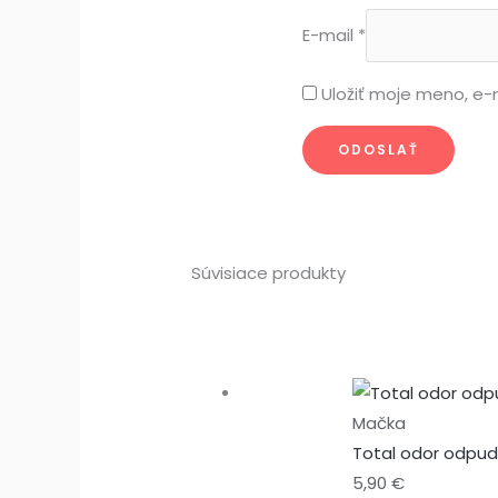
E-mail
*
Uložiť moje meno, e-
Súvisiace produkty
Mačka
Total odor odpud
5,90
€