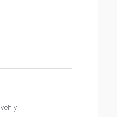
švehly