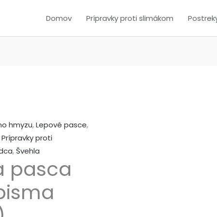
Domov
Prípravky proti slimákom
Postrek
ho hmyzu
,
Lepové pasce
,
,
Prípravky proti
dca
,
Švehla
a pasca
episma
)