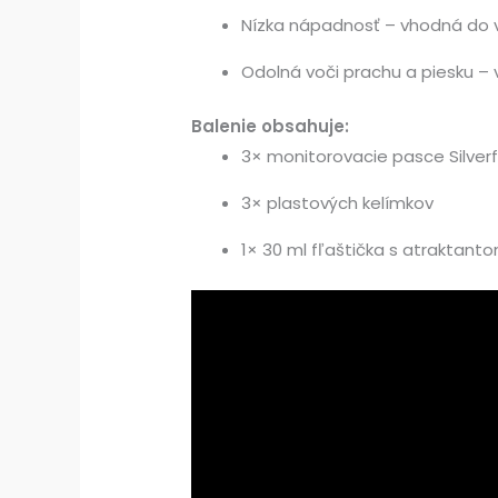
Nízka nápadnosť – vhodná do vi
Odolná voči prachu a piesku – 
Balenie obsahuje:
3× monitorovacie pasce Silverf
3× plastových kelímkov
1× 30 ml fľaštička s atraktant