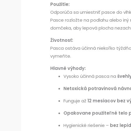
Použitie:
Odporúča sa umiestniť pasce do vlhký
Pasce rozložte na podlahu alebo iný 
domčeka, aby lepová plocha nezachy
Životnosť:
Pasca ostáva účinná niekoľko týždňov
vymeňte.
Hlavné výhody:
Vysoko účinná pasca na
švehl
Netoxická potravinová náv
Funguje až
12 mesiacov bez 
Opakovane použiteľné telo 
Hygienické riešenie –
bez lepi