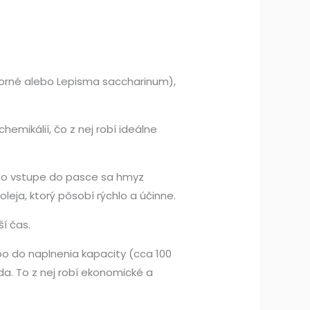
borné alebo Lepisma saccharinum),
emikálií, čo z nej robí ideálne
. Po vstupe do pasce sa hmyz
leja, ktorý pôsobí rýchlo a účinne.
í čas.
o do naplnenia kapacity (cca 100
da. To z nej robí ekonomické a