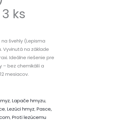
 3 ks
 na švehly (Lepisma
. Vyvinutá na základe
i. Ideálne riešenie pre
y – bez chemikálií a
 12 mesiacov.
Hmyz
,
Lapače hmyzu
,
ce
,
Lezúci hmyz
,
Pasce,
odcom
,
Proti lezúcemu