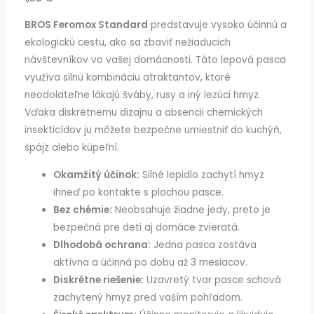
BROS Feromox Standard
predstavuje vysoko účinnú a
ekologickú cestu, ako sa zbaviť nežiaducich
návštevníkov vo vašej domácnosti. Táto lepová pasca
využíva silnú kombináciu atraktantov, ktoré
neodolateľne lákajú šváby, rusy a iný lezúci hmyz.
Vďaka diskrétnemu dizajnu a absencii chemických
insekticídov ju môžete bezpečne umiestniť do kuchýň,
špájz alebo kúpeľní.
Okamžitý účinok:
Silné lepidlo zachytí hmyz
ihneď po kontakte s plochou pasce.
Bez chémie:
Neobsahuje žiadne jedy, preto je
bezpečná pre deti aj domáce zvieratá.
Dlhodobá ochrana:
Jedna pasca zostáva
aktívna a účinná po dobu až 3 mesiacov.
Diskrétne riešenie:
Uzavretý tvar pasce schová
zachytený hmyz pred vaším pohľadom.