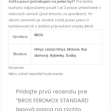
Koľko pascí potrebujem na jeden byt?
Pre bežnú
kuchyňu odporúčame použiť 1 až 2 pasce umiestnené v
rizikových zónach (pod drezom, za sporákom). Pri
silnom zamorení je vhodné zvýšiť počet pascí a
kombinovať ich s ďalšími prípravkami značky BROS.
BROS
Výrobca
Hmyz
,
Lezúci hmyz
,
Mravce
,
Rus
Škodca
domový
,
Rybenky
,
Šváby
Recenzie
Nikto zatiaľ nepridal hodnotenie.
Pridajte prvú recenziu pre
“BROS FEROMOX STANDARD
lepová pasca na rýchlo