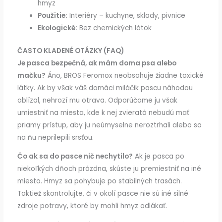
hmyz
Použitie:
Interiéry – kuchyne, sklady, pivnice
Ekologické:
Bez chemických látok
ČASTO KLADENÉ OTÁZKY (FAQ)
Je pasca bezpečná, ak mám doma psa alebo
mačku?
Áno, BROS Feromox neobsahuje žiadne toxické
látky. Ak by však váš domáci miláčik pascu náhodou
oblízal, nehrozí mu otrava. Odporúčame ju však
umiestniť na miesta, kde k nej zvieratá nebudú mať
priamy prístup, aby ju neúmyselne neroztrhali alebo sa
na ňu neprilepili srsťou.
Čo ak sa do pasce nič nechytilo?
Ak je pasca po
niekoľkých dňoch prázdna, skúste ju premiestniť na iné
miesto. Hmyz sa pohybuje po stabilných trasách.
Taktiež skontrolujte, či v okolí pasce nie sú iné silné
zdroje potravy, ktoré by mohli hmyz odlákať.