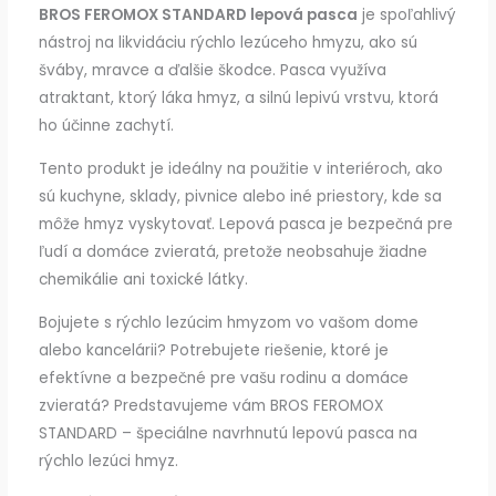
BROS FEROMOX STANDARD lepová pasca
je spoľahlivý
nástroj na likvidáciu rýchlo lezúceho hmyzu, ako sú
šváby, mravce a ďalšie škodce. Pasca využíva
atraktant, ktorý láka hmyz, a silnú lepivú vrstvu, ktorá
ho účinne zachytí.
Tento produkt je ideálny na použitie v interiéroch, ako
sú kuchyne, sklady, pivnice alebo iné priestory, kde sa
môže hmyz vyskytovať. Lepová pasca je bezpečná pre
ľudí a domáce zvieratá, pretože neobsahuje žiadne
chemikálie ani toxické látky.
Bojujete s rýchlo lezúcim hmyzom vo vašom dome
alebo kancelárii? Potrebujete riešenie, ktoré je
efektívne a bezpečné pre vašu rodinu a domáce
zvieratá? Predstavujeme vám BROS FEROMOX
STANDARD – špeciálne navrhnutú lepovú pasca na
rýchlo lezúci hmyz.