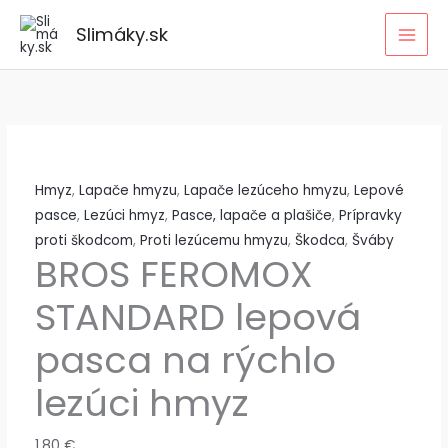
Preskočiť
Slimáky.sk
na
obsah
Hmyz
,
Lapače hmyzu
,
Lapače lezúceho hmyzu
,
Lepové
pasce
,
Lezúci hmyz
,
Pasce, lapače a plašiče
,
Prípravky
proti škodcom
,
Proti lezúcemu hmyzu
,
Škodca
,
Šváby
BROS FEROMOX
STANDARD lepová
pasca na rýchlo
lezúci hmyz
1,80
€