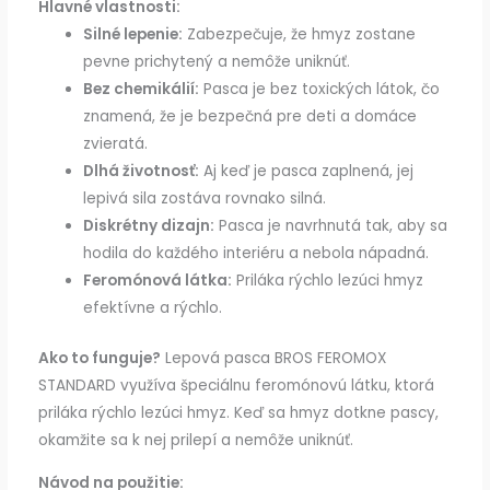
Hlavné vlastnosti:
Silné lepenie:
Zabezpečuje, že hmyz zostane
pevne prichytený a nemôže uniknúť.
Bez chemikálií:
Pasca je bez toxických látok, čo
znamená, že je bezpečná pre deti a domáce
zvieratá.
Dlhá životnosť:
Aj keď je pasca zaplnená, jej
lepivá sila zostáva rovnako silná.
Diskrétny dizajn:
Pasca je navrhnutá tak, aby sa
hodila do každého interiéru a nebola nápadná.
Feromónová látka:
Priláka rýchlo lezúci hmyz
efektívne a rýchlo.
Ako to funguje?
Lepová pasca BROS FEROMOX
STANDARD využíva špeciálnu feromónovú látku, ktorá
priláka rýchlo lezúci hmyz. Keď sa hmyz dotkne pascy,
okamžite sa k nej prilepí a nemôže uniknúť.
Návod na použitie: