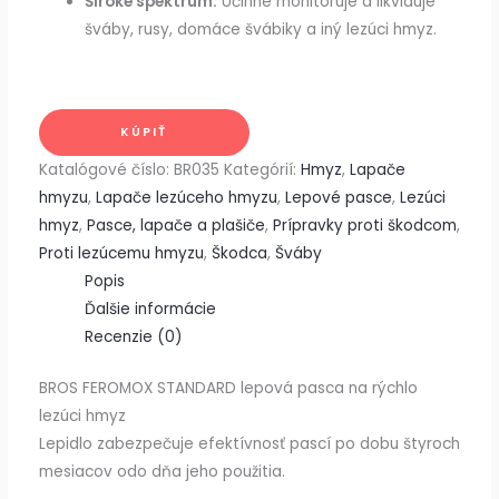
Široké spektrum:
Účinne monitoruje a likviduje
šváby, rusy, domáce švábiky a iný lezúci hmyz.
KÚPIŤ
Katalógové číslo:
BR035
Kategórií:
Hmyz
,
Lapače
hmyzu
,
Lapače lezúceho hmyzu
,
Lepové pasce
,
Lezúci
hmyz
,
Pasce, lapače a plašiče
,
Prípravky proti škodcom
,
Proti lezúcemu hmyzu
,
Škodca
,
Šváby
Popis
Ďalšie informácie
Recenzie (0)
BROS FEROMOX STANDARD lepová pasca na rýchlo
lezúci hmyz
Lepidlo zabezpečuje efektívnosť pascí po dobu štyroch
mesiacov odo dňa jeho použitia.