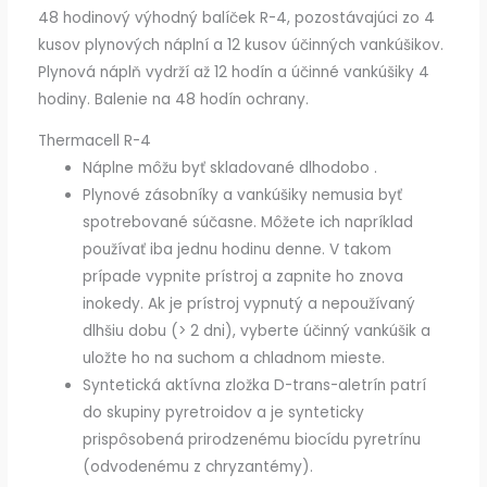
48 hodinový výhodný balíček R-4, pozostávajúci zo 4
kusov plynových náplní a 12 kusov účinných vankúšikov.
Plynová náplň vydrží až 12 hodín a účinné vankúšiky 4
hodiny. Balenie na 48 hodín ochrany.
Thermacell R-4
Náplne môžu byť skladované dlhodobo .
Plynové zásobníky a vankúšiky nemusia byť
spotrebované súčasne. Môžete ich napríklad
používať iba jednu hodinu denne. V takom
prípade vypnite prístroj a zapnite ho znova
inokedy. Ak je prístroj vypnutý a nepoužívaný
dlhšiu dobu (> 2 dni), vyberte účinný vankúšik a
uložte ho na suchom a chladnom mieste.
Syntetická aktívna zložka D-trans-aletrín patrí
do skupiny pyretroidov a je synteticky
prispôsobená prirodzenému biocídu pyretrínu
(odvodenému z chryzantémy).