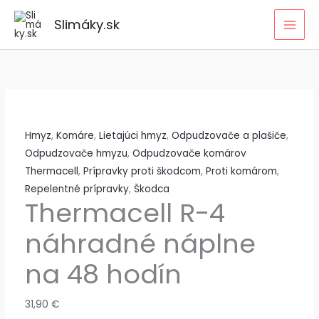
Preskočiť
Slimáky.sk
na
obsah
Hmyz
,
Komáre
,
Lietajúci hmyz
,
Odpudzovače a plašiče
,
Odpudzovače hmyzu
,
Odpudzovače komárov
Thermacell
,
Prípravky proti škodcom
,
Proti komárom
,
Repelentné prípravky
,
Škodca
Thermacell R-4
náhradné náplne
na 48 hodín
31,90
€