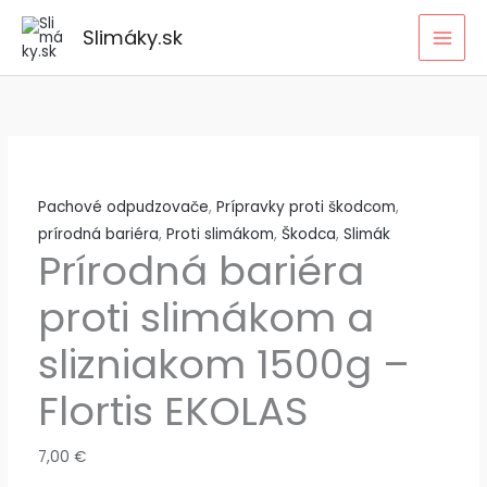
Preskočiť
Slimáky.sk
na
obsah
Pachové odpudzovače
,
Prípravky proti škodcom
,
prírodná bariéra
,
Proti slimákom
,
Škodca
,
Slimák
Prírodná bariéra
proti slimákom a
slizniakom 1500g –
Flortis EKOLAS
7,00
€