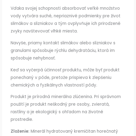
Vďaka svojej schopnosti absorbovať veľké množstvo
vody vytvára suché, nepriaznivé podmienky pre život
slimákov a slizniakov a tým ovplyvňuje ich prirodzené
zvyky navštevovať vlhké miesta.
Navyše, priamy kontakt slimákov alebo slizniakov s
granulami spôsobuje rýchlu dehydratáciu, ktorá im
spôsobuje nehybnosť.
Keď sa vyčerpá účinnosť produktu, môže byť produkt
ponechaný v pôde, pretože prispieva k zlepšeniu
chemických a fyzikálnych vlastností pôdy.
Produkt je prírodná minerálna zlúčenina. Pri správnom
použití je produkt neškodný pre osoby, zvieratá,
rastliny a je ekologický s ohľadom na životné
prostredie.
Zloženie:
Minerál hydratovaný kremičitan horečnatý