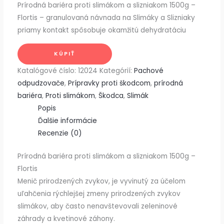
Prírodná bariéra proti slimákom a slizniakom 1500g –
Flortis – granulovaná návnada na Slimáky a Slizniaky
priamy kontakt spôsobuje okamžitú dehydratáciu
KÚPIŤ
Katalógové číslo:
12024
Kategórií:
Pachové
odpudzovače
,
Prípravky proti škodcom
,
prírodná
bariéra
,
Proti slimákom
,
Škodca
,
Slimák
Popis
Ďalšie informácie
Recenzie (0)
Prírodná bariéra proti slimákom a slizniakom 1500g –
Flortis
Menič prirodzených zvykov, je vyvinutý za účelom
uľahčenia rýchlejšej zmeny prirodzených zvykov
slimákov, aby často nenavštevovali zeleninové
záhrady a kvetinové záhony.