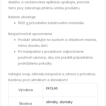
dažďov a zavlažovania aplikáciu opakujte, pretože
tieto javy zabraňujú plnému účinku produktu.
Balenie obsahuje:
1500 g prírodného bariérového materiálu.
Bezpečnostné upozornenia:
Produkt skladujte na suchom a chladnom mieste,
mimo dosahu detí.
Pri manipulácii s produktom odporúčame
používať rukavice, aby ste predišli prípadnému
podráždeniu pokožky.
Udržujte svoju záhradu bezpečnú a zdravú s prírodnou
bariérou proti slimákom a slizniakom!
EKOLAS
Výrobca
slimáky
,
slizniaky
Škodca