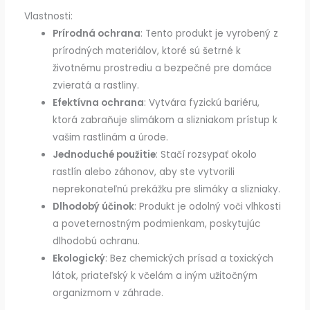
Vlastnosti:
Prírodná ochrana
: Tento produkt je vyrobený z
prírodných materiálov, ktoré sú šetrné k
životnému prostrediu a bezpečné pre domáce
zvieratá a rastliny.
Efektívna ochrana
: Vytvára fyzickú bariéru,
ktorá zabraňuje slimákom a slizniakom prístup k
vašim rastlinám a úrode.
Jednoduché použitie
: Stačí rozsypať okolo
rastlín alebo záhonov, aby ste vytvorili
neprekonateľnú prekážku pre slimáky a slizniaky.
Dlhodobý účinok
: Produkt je odolný voči vlhkosti
a poveternostným podmienkam, poskytujúc
dlhodobú ochranu.
Ekologický
: Bez chemických prísad a toxických
látok, priateľský k včelám a iným užitočným
organizmom v záhrade.