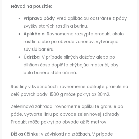
Návod na použitie:
Príprava pôdy
: Pred aplikáciou odstráňte z pôdy
zvyšky starých rastlín a burinu.
Aplikácia
: Rovnomerne rozsypte produkt okolo
rastlín alebo po obvode záhonov, vytvárajúc
súvislú bariéru.
Údržba
: V prípade silných dažďov alebo po
dlhšom čase doplňte chýbajúci materiál, aby
bola bariéra stále účinná.
Rastliny v kvetináčoch: rovnomerne aplikujte granule na
celý povrch pôdy. 1500 g môže pokryť až 30m2.
Zeleninová záhrada: rovnomerne aplikujte granule po
pôde, vytvorte líniu po obvode zeleninovej záhrady.
Produkt môže pokryť po obvode až 15 metrov.
Dĺžka účinku:
v závislosti na zrážkach. V prípade