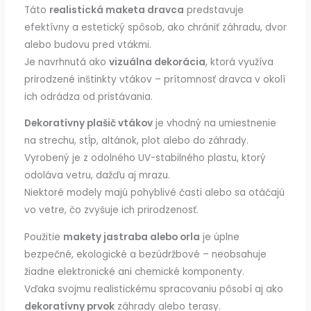
Táto
realistická maketa dravca
predstavuje
efektívny a estetický spôsob, ako chrániť záhradu, dvor
alebo budovu pred vtákmi.
Je navrhnutá ako
vizuálna dekorácia
, ktorá využíva
prirodzené inštinkty vtákov – prítomnosť dravca v okolí
ich odrádza od pristávania.
Dekoratívny plašič vtákov
je vhodný na umiestnenie
na strechu, stĺp, altánok, plot alebo do záhrady.
Vyrobený je z odolného UV-stabilného plastu, ktorý
odoláva vetru, dažďu aj mrazu.
Niektoré modely majú pohyblivé časti alebo sa otáčajú
vo vetre, čo zvyšuje ich prirodzenosť.
Použitie
makety jastraba alebo orla
je úplne
bezpečné, ekologické a bezúdržbové – neobsahuje
žiadne elektronické ani chemické komponenty.
Vďaka svojmu realistickému spracovaniu pôsobí aj ako
dekoratívny prvok
záhrady alebo terasy.