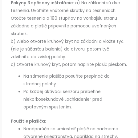
Pokyny
3 spôsoby inštalácie:
a) Na základni sú dve
tesnenia. Uvoľnite vnútorné skrutky na tesneniach.
Otočte tesnenia o 180 stupňov na vonkajšiu stranu
základne a plašič pripevnite pomocou uvoľnených
skrutiek.
b) Alebo otvorte kruhový kryt na základni a vložte tyč
(nie je súčasťou balenia) do otvoru, potom tyč
zdvihnite do zvislej polohy.
c) Otvorte kruhový kryt, potom naplňte plašič pieskom.
Na stlmenie plašiča posuňte prepínač do
strednej polohy.
Po každej aktivácii senzoru prebehne
niekoľkosekundové „ochladenie“ pred
opätovným spustením.
Použitie plašiča:
Neodporúča sa umiestniť plašič na nadmerne
otvorené priestranstvá, napríklad na strechy.