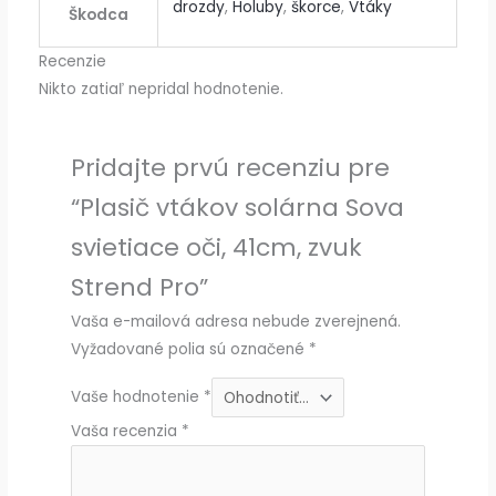
drozdy
,
Holuby
,
škorce
,
Vtáky
Škodca
Recenzie
Nikto zatiaľ nepridal hodnotenie.
Pridajte prvú recenziu pre
“Plasič vtákov solárna Sova
svietiace oči, 41cm, zvuk
Strend Pro”
Vaša e-mailová adresa nebude zverejnená.
Vyžadované polia sú označené
*
Vaše hodnotenie
*
Vaša recenzia
*