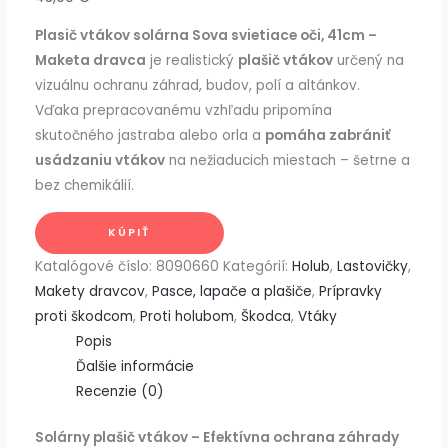
Plasič vtákov solárna Sova svietiace oči, 41cm –
Maketa dravca
je realistický
plašič vtákov
určený na
vizuálnu ochranu záhrad, budov, polí a altánkov.
Vďaka prepracovanému vzhľadu pripomína
skutočného jastraba alebo orla a
pomáha zabrániť
usádzaniu vtákov
na nežiaducich miestach – šetrne a
bez chemikálií.
KÚPIŤ
Katalógové číslo:
8090660
Kategórií:
Holub
,
Lastovičky
,
Makety dravcov
,
Pasce, lapače a plašiče
,
Prípravky
proti škodcom
,
Proti holubom
,
Škodca
,
Vtáky
Popis
Ďalšie informácie
Recenzie (0)
Solárny plašič vtákov – Efektívna ochrana záhrady