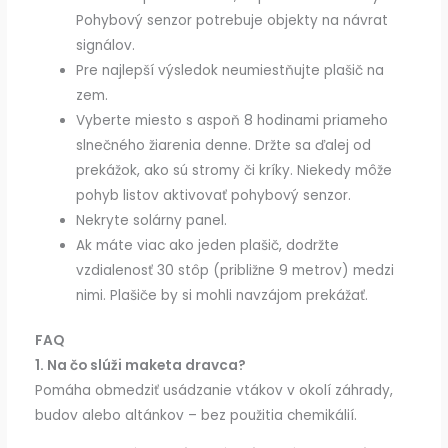
Pohybový senzor potrebuje objekty na návrat
signálov.
Pre najlepší výsledok neumiestňujte plašič na
zem.
Vyberte miesto s aspoň 8 hodinami priameho
slnečného žiarenia denne. Držte sa ďalej od
prekážok, ako sú stromy či kríky. Niekedy môže
pohyb listov aktivovať pohybový senzor.
Nekryte solárny panel.
Ak máte viac ako jeden plašič, dodržte
vzdialenosť 30 stôp (približne 9 metrov) medzi
nimi. Plašiče by si mohli navzájom prekážať.
FAQ
1. Na čo slúži maketa dravca?
Pomáha obmedziť usádzanie vtákov v okolí záhrady,
budov alebo altánkov – bez použitia chemikálií.