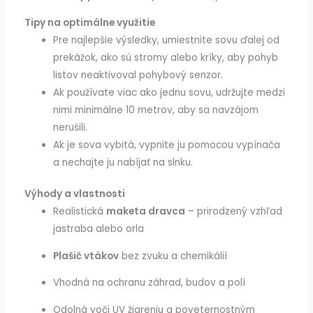
Tipy na optimálne využitie
Pre najlepšie výsledky, umiestnite sovu ďalej od
prekážok, ako sú stromy alebo kríky, aby pohyb
listov neaktivoval pohybový senzor.
Ak používate viac ako jednu sovu, udržujte medzi
nimi minimálne 10 metrov, aby sa navzájom
nerušili.
Ak je sova vybitá, vypnite ju pomocou vypínača
a nechajte ju nabíjať na slnku.
Výhody a vlastnosti
Realistická
maketa dravca
– prirodzený vzhľad
jastraba alebo orla
Plašič vtákov
bez zvuku a chemikálií
Vhodná na ochranu záhrad, budov a polí
Odolná voči UV žiareniu a poveternostným