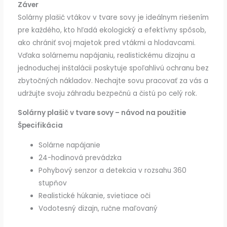
Záver
Solárny plašič vtákov v tvare sovy je ideálnym riešením
pre každého, kto hľadá ekologický a efektívny spôsob,
ako chrániť svoj majetok pred vtákmi a hlodavcami.
Vďaka solárnemu napájaniu, realistickému dizajnu a
jednoduchej inštalácii poskytuje spoľahlivú ochranu bez
zbytočných nákladov. Nechajte sovu pracovať za vás a
udržujte svoju záhradu bezpečnú a čistú po celý rok.
Solárny plašič v tvare sovy – návod na použitie
Špecifikácia
Solárne napájanie
24-hodinová prevádzka
Pohybový senzor a detekcia v rozsahu 360
stupňov
Realistické húkanie, svietiace oči
Vodotesný dizajn, ručne maľovaný