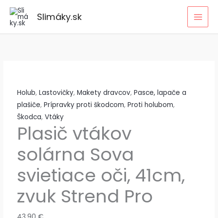
Preskočiť
Slimáky.sk
na
obsah
Holub
,
Lastovičky
,
Makety dravcov
,
Pasce, lapače a
plašiče
,
Prípravky proti škodcom
,
Proti holubom
,
Škodca
,
Vtáky
Plasič vtákov
solárna Sova
svietiace oči, 41cm,
zvuk Strend Pro
43,90
€