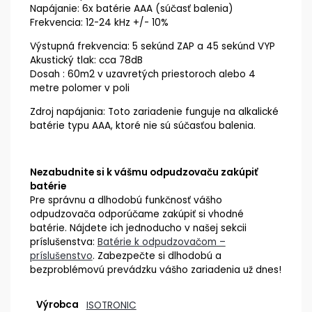
Napájanie: 6x batérie AAA (súčasť balenia)
Frekvencia: 12-24 kHz +/- 10%
Výstupná frekvencia: 5 sekúnd ZAP a 45 sekúnd VYP
Akustický tlak: cca 78dB
Dosah : 60m2 v uzavretých priestoroch alebo 4
metre polomer v poli
Zdroj napájania: Toto zariadenie funguje na alkalické
batérie typu AAA, ktoré nie sú súčasťou balenia.
Nezabudnite si k vášmu odpudzovaču zakúpiť
batérie
Pre správnu a dlhodobú funkčnosť vášho
odpudzovača odporúčame zakúpiť si vhodné
batérie. Nájdete ich jednoducho v našej sekcii
príslušenstva:
Batérie k odpudzovačom –
príslušenstvo
. Zabezpečte si dlhodobú a
bezproblémovú prevádzku vášho zariadenia už dnes!
Výrobca
ISOTRONIC