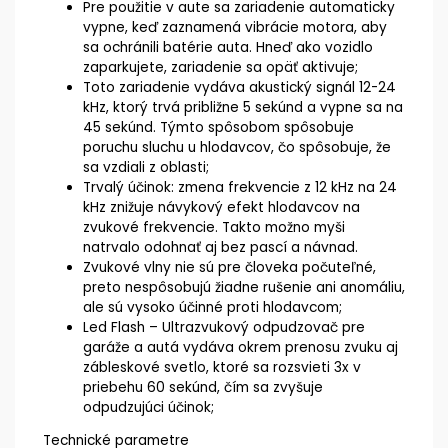
Pre použitie v aute sa zariadenie automaticky
vypne, keď zaznamená vibrácie motora, aby
sa ochránili batérie auta. Hneď ako vozidlo
zaparkujete, zariadenie sa opäť aktivuje;
Toto zariadenie vydáva akustický signál 12-24
kHz, ktorý trvá približne 5 sekúnd a vypne sa na
45 sekúnd. Týmto spôsobom spôsobuje
poruchu sluchu u hlodavcov, čo spôsobuje, že
sa vzdiali z oblasti;
Trvalý účinok: zmena frekvencie z 12 kHz na 24
kHz znižuje návykový efekt hlodavcov na
zvukové frekvencie. Takto možno myši
natrvalo odohnať aj bez pascí a návnad.
Zvukové vlny nie sú pre človeka počuteľné,
preto nespôsobujú žiadne rušenie ani anomáliu,
ale sú vysoko účinné proti hlodavcom;
Led Flash – Ultrazvukový odpudzovač pre
garáže a autá vydáva okrem prenosu zvuku aj
zábleskové svetlo, ktoré sa rozsvieti 3x v
priebehu 60 sekúnd, čím sa zvyšuje
odpudzujúci účinok;
Technické parametre