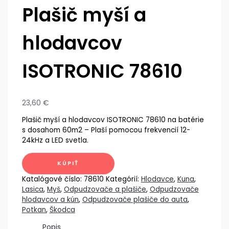
Plašič myší a
hlodavcov
ISOTRONIC 78610
23,60
€
Plašič myší a hlodavcov ISOTRONIC 78610 na batérie
s dosahom 60m2 – Plaší pomocou frekvencií 12-
24kHz a LED svetla.
KÚPIŤ
Katalógové číslo:
78610
Kategórií:
Hlodavce
,
Kuna
,
Lasica
,
Myš
,
Odpudzovače a plašiče
,
Odpudzovače
hlodavcov a kún
,
Odpudzovače plašiče do auta
,
Potkan
,
Škodca
Popis