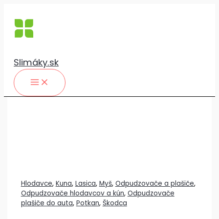
Preskočiť
na
obsah
Slimáky.sk
Hlodavce
,
Kuna
,
Lasica
,
Myš
,
Odpudzovače a plašiče
,
Odpudzovače hlodavcov a kún
,
Odpudzovače
plašiče do auta
,
Potkan
,
Škodca