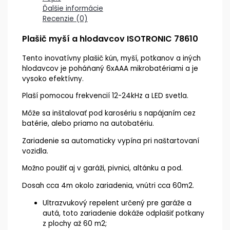
Ďalšie informácie
Recenzie (0)
Plašič myší a hlodavcov ISOTRONIC 78610
Tento inovatívny plašič kún, myší, potkanov a iných
hlodavcov je poháňaný 6xAAA mikrobatériami a je
vysoko efektívny.
Plaší pomocou frekvencií 12-24kHz a LED svetla.
Môže sa inštalovať pod karosériu s napájaním cez
batérie, alebo priamo na autobatériu.
Zariadenie sa automaticky vypína pri naštartovaní
vozidla.
Možno použiť aj v garáži, pivnici, altánku a pod.
Dosah cca 4m okolo zariadenia, vnútri cca 60m2.
Ultrazvukový repelent určený pre garáže a
autá, toto zariadenie dokáže odplašiť potkany
z plochy až 60 m2;