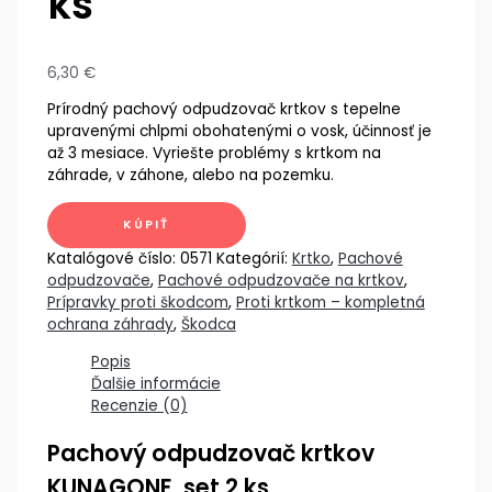
ks
6,30
€
Prírodný pachový odpudzovač krtkov s tepelne
upravenými chlpmi obohatenými o vosk, účinnosť je
až 3 mesiace. Vyriešte problémy s krtkom na
záhrade, v záhone, alebo na pozemku.
KÚPIŤ
Katalógové číslo:
0571
Kategórií:
Krtko
,
Pachové
odpudzovače
,
Pachové odpudzovače na krtkov
,
Prípravky proti škodcom
,
Proti krtkom – kompletná
ochrana záhrady
,
Škodca
Popis
Ďalšie informácie
Recenzie (0)
Pachový odpudzovač krtkov
KUNAGONE, set 2 ks