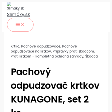
Preskočiť
na
obsah
Slimáky.sk
Krtko
,
Pachové odpudzovače
,
Pachové
odpudzovače na krtkov
,
Prípravky proti škodcom
,
Proti krtkom – kompletná ochrana záhrady
,
Škodca
Pachový
odpudzovač krtkov
KUNAGONE, set 2