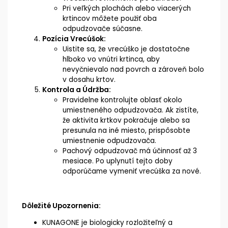
Pri veľkých plochách alebo viacerých
krtincov môžete použiť oba
odpudzovače súčasne.
Pozícia Vrecúšok:
Uistite sa, že vrecúško je dostatočne
hlboko vo vnútri krtinca, aby
nevyčnievalo nad povrch a zároveň bolo
v dosahu krtov.
Kontrola a Údržba:
Pravidelne kontrolujte oblasť okolo
umiestneného odpudzovača. Ak zistíte,
že aktivita krtkov pokračuje alebo sa
presunula na iné miesto, prispôsobte
umiestnenie odpudzovača.
Pachový odpudzovač má účinnosť až 3
mesiace. Po uplynutí tejto doby
odporúčame vymeniť vrecúška za nové.
Dôležité Upozornenia:
KUNAGONE je biologicky rozložiteľný a