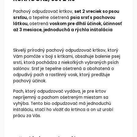
Pachový odpudzovač krtkov,
set 2 vreciek so psou
srsťou,
a tepelne ošetrená
psia srsť s pachovou
látkou,
ošetrená
voskom pre dlhší účinok,
účinnosť
až 3 mesiace,
jednoduchá a rýchla inštalácia
Skvelý prírodný pachový odpudzovač krtkov, ktorý
Vám pomôže v boji s krtkami, obsahuje balenie psej
srsti, ktorá pochádza z niekoľkých vybraných psích
salónov. Srsť je tepelne ošetrená a obohatená o
odpudivý pach a rastlinný vosk, ktorý predlžuje
pachový účinok.
Pach, ktorý odpudzovač vydáva, je pre krtov
nepríjemný a pachom ošetreným miestam sa
vyhýba. Tento bio odpudzovač má jednoduchú
inštaláciu, stačí ho vložiť do krtinca a on už urobí
prácu za Vás.