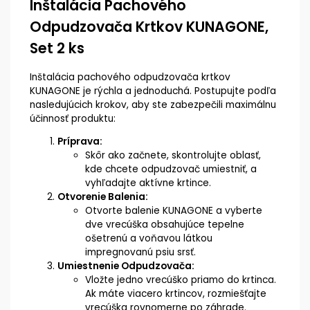
Inštalácia Pachového
Odpudzovača Krtkov KUNAGONE,
Set 2 ks
Inštalácia pachového odpudzovača krtkov
KUNAGONE je rýchla a jednoduchá. Postupujte podľa
nasledujúcich krokov, aby ste zabezpečili maximálnu
účinnosť produktu:
Príprava:
Skôr ako začnete, skontrolujte oblasť,
kde chcete odpudzovač umiestniť, a
vyhľadajte aktívne krtince.
Otvorenie Balenia:
Otvorte balenie KUNAGONE a vyberte
dve vrecúška obsahujúce tepelne
ošetrenú a voňavou látkou
impregnovanú psiu srsť.
Umiestnenie Odpudzovača:
Vložte jedno vrecúško priamo do krtinca.
Ak máte viacero krtincov, rozmiešťajte
vrecúška rovnomerne po záhrade.