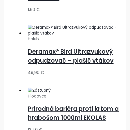
1,60
€
Holub
Deramax® Bird Ultrazvukový
odpudzovač – plašič vtákov
49,90
€
Hlodavce
Prírodná bariéra proti krtom a
hrabošom 1000ml EKOLAS
13,40
€