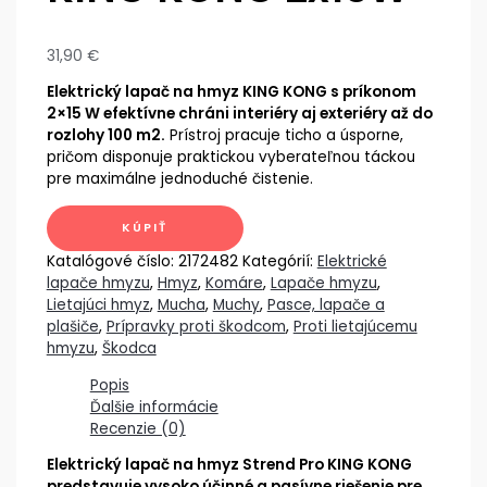
31,90
€
Elektrický lapač na hmyz KING KONG s príkonom
2×15 W efektívne chráni interiéry aj exteriéry až do
rozlohy 100 m2.
Prístroj pracuje ticho a úsporne,
pričom disponuje praktickou vyberateľnou táckou
pre maximálne jednoduché čistenie.
KÚPIŤ
Katalógové číslo:
2172482
Kategórií:
Elektrické
lapače hmyzu
,
Hmyz
,
Komáre
,
Lapače hmyzu
,
Lietajúci hmyz
,
Mucha
,
Muchy
,
Pasce, lapače a
plašiče
,
Prípravky proti škodcom
,
Proti lietajúcemu
hmyzu
,
Škodca
Popis
Ďalšie informácie
Recenzie (0)
Elektrický lapač na hmyz Strend Pro KING KONG
predstavuje vysoko účinné a pasívne riešenie pre