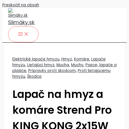
Preskočiť na obsah
Slimáky.sk
Elektrické lapače hmyzu
,
Hmyz
,
Komáre
,
Lapače
hmyzu
,
Lietajúci hmyz
,
Mucha
,
Muchy
,
Pasce, lapače a
plašiče
,
Prípravky proti škodcom
,
Proti lietajúcemu
hmyzu
,
Škodca
Lapač na hmyz a
komáre Strend Pro
KING KONG 2x15W