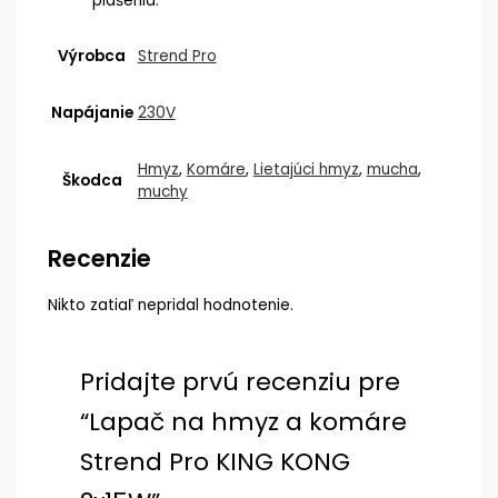
plašenia.
Výrobca
Strend Pro
Napájanie
230V
Hmyz
,
Komáre
,
Lietajúci hmyz
,
mucha
,
Škodca
muchy
Recenzie
Nikto zatiaľ nepridal hodnotenie.
Pridajte prvú recenziu pre
“Lapač na hmyz a komáre
Strend Pro KING KONG