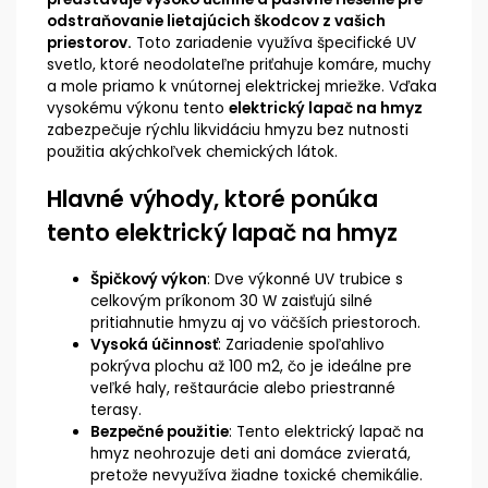
odstraňovanie lietajúcich škodcov z vašich
priestorov.
Toto zariadenie využíva špecifické UV
svetlo, ktoré neodolateľne priťahuje komáre, muchy
a mole priamo k vnútornej elektrickej mriežke. Vďaka
vysokému výkonu tento
elektrický lapač na hmyz
zabezpečuje rýchlu likvidáciu hmyzu bez nutnosti
použitia akýchkoľvek chemických látok.
Hlavné výhody, ktoré ponúka
tento elektrický lapač na hmyz
Špičkový výkon
: Dve výkonné UV trubice s
celkovým príkonom 30 W zaisťujú silné
pritiahnutie hmyzu aj vo väčších priestoroch.
Vysoká účinnosť
: Zariadenie spoľahlivo
pokrýva plochu až 100 m2, čo je ideálne pre
veľké haly, reštaurácie alebo priestranné
terasy.
Bezpečné použitie
: Tento elektrický lapač na
hmyz neohrozuje deti ani domáce zvieratá,
pretože nevyužíva žiadne toxické chemikálie.