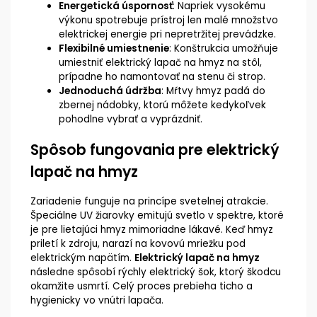
Energetická úspornosť
: Napriek vysokému
výkonu spotrebuje prístroj len malé množstvo
elektrickej energie pri nepretržitej prevádzke.
Flexibilné umiestnenie
: Konštrukcia umožňuje
umiestniť elektrický lapač na hmyz na stôl,
prípadne ho namontovať na stenu či strop.
Jednoduchá údržba
: Mŕtvy hmyz padá do
zbernej nádobky, ktorú môžete kedykoľvek
pohodlne vybrať a vyprázdniť.
Spôsob fungovania pre elektrický
lapač na hmyz
Zariadenie funguje na princípe svetelnej atrakcie.
Špeciálne UV žiarovky emitujú svetlo v spektre, ktoré
je pre lietajúci hmyz mimoriadne lákavé. Keď hmyz
priletí k zdroju, narazí na kovovú mriežku pod
elektrickým napätím.
Elektrický lapač na hmyz
následne spôsobí rýchly elektrický šok, ktorý škodcu
okamžite usmrtí. Celý proces prebieha ticho a
hygienicky vo vnútri lapača.