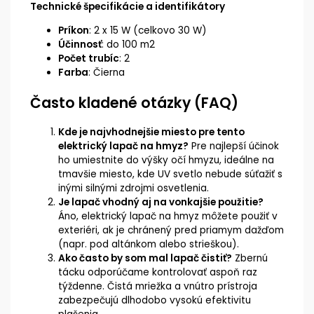
Technické špecifikácie a identifikátory
Príkon
: 2 x 15 W (celkovo 30 W)
Účinnosť
: do 100 m2
Počet trubíc
: 2
Farba
: Čierna
Často kladené otázky (FAQ)
Kde je najvhodnejšie miesto pre tento
elektrický lapač na hmyz?
Pre najlepší účinok
ho umiestnite do výšky očí hmyzu, ideálne na
tmavšie miesto, kde UV svetlo nebude súťažiť s
inými silnými zdrojmi osvetlenia.
Je lapač vhodný aj na vonkajšie použitie?
Áno, elektrický lapač na hmyz môžete použiť v
exteriéri, ak je chránený pred priamym dažďom
(napr. pod altánkom alebo strieškou).
Ako často by som mal lapač čistiť?
Zbernú
tácku odporúčame kontrolovať aspoň raz
týždenne. Čistá mriežka a vnútro prístroja
zabezpečujú dlhodobo vysokú efektivitu