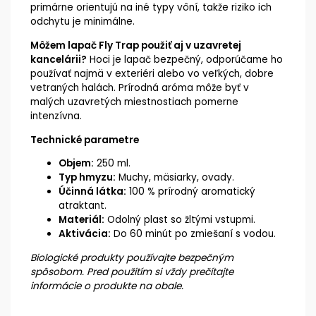
primárne orientujú na iné typy vôní, takže riziko ich
odchytu je minimálne.
Môžem lapač Fly Trap použiť aj v uzavretej
kancelárii?
Hoci je lapač bezpečný, odporúčame ho
používať najmä v exteriéri alebo vo veľkých, dobre
vetraných halách. Prírodná aróma môže byť v
malých uzavretých miestnostiach pomerne
intenzívna.
Technické parametre
Objem:
250 ml.
Typ hmyzu:
Muchy, mäsiarky, ovady.
Účinná látka:
100 % prírodný aromatický
atraktant.
Materiál:
Odolný plast so žltými vstupmi.
Aktivácia:
Do 60 minút po zmiešaní s vodou.
Biologické produkty používajte bezpečným
spôsobom. Pred použitím si vždy prečítajte
informácie o produkte na obale.