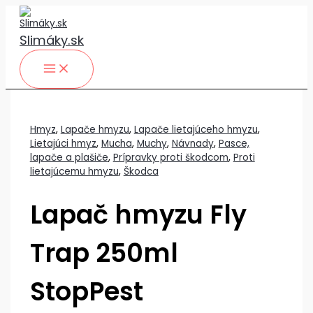
Preskočiť
na
obsah
Slimáky.sk
Hmyz
,
Lapače hmyzu
,
Lapače lietajúceho hmyzu
,
Lietajúci hmyz
,
Mucha
,
Muchy
,
Návnady
,
Pasce,
lapače a plašiče
,
Prípravky proti škodcom
,
Proti
lietajúcemu hmyzu
,
Škodca
Lapač hmyzu Fly
Trap 250ml
StopPest