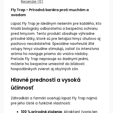
Recenzie (0)
Fly Trap – Prírodná bariéra proti muchám a
ovadom
Lapač Fly Trap je ideálnym riešením pre každého, kto
hľadá biologicky odbúrateľnú a bezpečnú ochranu
pred hmyzom. Tento produkt obsahuje výhradne
prírodné látky, ktoré sú pre lietajúci hmyz chuťovo aj
pachovo neodolateľné. Špeciálne navrhnuté žlté
vstupy hmyz vizuálne stimulujú, zatiaľ čo intenzívna
aróma ho naviguje priamo do vnútra nádoby.
Pretože Fly Trap nepracuje so žiadnymi jedmi,
môžete ho bezpečne umiestniť do blízkosti
hospodárskych zvierat aj obytných zón.
Hlavné prednosti a vysoká
účinnosť
Záhradkári a farmári oceňujú lapač Fly Trap najmä
pre jeho čisté a funkčné vlastnosti:
100 % prírodné zloženie:
Atraktant tvoria len