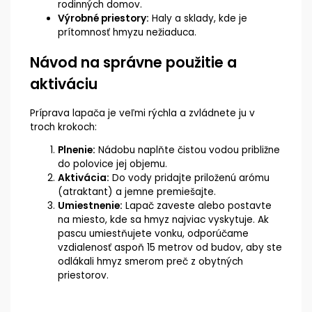
rodinných domov.
Výrobné priestory:
Haly a sklady, kde je
prítomnosť hmyzu nežiaduca.
Návod na správne použitie a
aktiváciu
Príprava lapača je veľmi rýchla a zvládnete ju v
troch krokoch:
Plnenie:
Nádobu naplňte čistou vodou približne
do polovice jej objemu.
Aktivácia:
Do vody pridajte priloženú arómu
(atraktant) a jemne premiešajte.
Umiestnenie:
Lapač zaveste alebo postavte
na miesto, kde sa hmyz najviac vyskytuje. Ak
pascu umiestňujete vonku, odporúčame
vzdialenosť aspoň 15 metrov od budov, aby ste
odlákali hmyz smerom preč z obytných
priestorov.