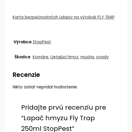
Karta bezpečnostných údajov na výrobok FLY TRAP
Výrobca
StopPest
Škodca
Komáre
,
Lietajúci hmyz
,
mucha
,
ovady
Recenzie
Nikto zatiaľ nepridal hodnotenie.
Pridajte prvú recenziu pre
“Lapač hmyzu Fly Trap
250ml StopPest”