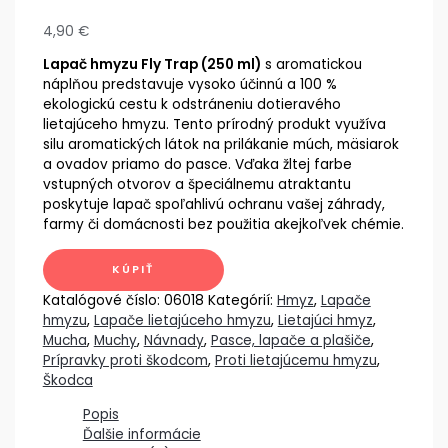
4,90
€
Lapač hmyzu Fly Trap (250 ml)
s aromatickou
náplňou predstavuje vysoko účinnú a 100 %
ekologickú cestu k odstráneniu dotieravého
lietajúceho hmyzu. Tento prírodný produkt využíva
silu aromatických látok na prilákanie múch, mäsiarok
a ovadov priamo do pasce. Vďaka žltej farbe
vstupných otvorov a špeciálnemu atraktantu
poskytuje lapač spoľahlivú ochranu vašej záhrady,
farmy či domácnosti bez použitia akejkoľvek chémie.
KÚPIŤ
Katalógové číslo:
06018
Kategórií:
Hmyz
,
Lapače
hmyzu
,
Lapače lietajúceho hmyzu
,
Lietajúci hmyz
,
Mucha
,
Muchy
,
Návnady
,
Pasce, lapače a plašiče
,
Prípravky proti škodcom
,
Proti lietajúcemu hmyzu
,
Škodca
Popis
Ďalšie informácie