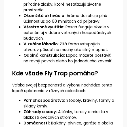
prírodné zložky, ktoré nezaťažujú životné
prostredie.
Okamžitá aktivácia:
Aróma dosahuje plnú
účinnosť už po 60 minútach od prípravy.
Všestranné využitie:
Pasca funguje skvele v
exteriéri aj v dobre vetraných hospodárskych
budovách.
Vizuálne lákadlo:
Žltá farba vstupných
otvorov pôsobí na muchy ako silný magnet.
Odolná konštrukcia:
Lapač môžete postaviť
na rovný povrch alebo ho jednoducho zavesiť.
Kde všade Fly Trap pomáha?
Vďaka svojej bezpečnosti a výkonu nachádza tento
lapač uplatnenie v rôznych oblastiach:
Poľnohospodárstvo:
Stodoly, kravíny, farmy a
sklady krmív.
Záhrady a sady:
Altánky, terasy a miesta v
blízkosti ovocných stromov.
Domácnosti:
Balkóny, pivnice, garáže a okolia