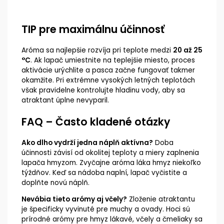
TIP pre maximálnu účinnosť
Aróma sa najlepšie rozvíja pri teplote medzi
20 až 25
°C
. Ak lapač umiestnite na teplejšie miesto, proces
aktivácie urýchlite a pasca začne fungovať takmer
okamžite. Pri extrémne vysokých letných teplotách
však pravidelne kontrolujte hladinu vody, aby sa
atraktant úplne nevyparil.
FAQ – Často kladené otázky
Ako dlho vydrží jedna náplň aktívna?
Doba
účinnosti závisí od okolitej teploty a miery zaplnenia
lapača hmyzom. Zvyčajne aróma láka hmyz niekoľko
týždňov. Keď sa nádoba naplní, lapač vyčistite a
doplňte novú náplň.
Nevábia tieto arómy aj včely?
Zloženie atraktantu
je špecificky vyvinuté pre muchy a ovady. Hoci sú
prírodné arómy pre hmyz lákavé, včely a čmeliaky sa