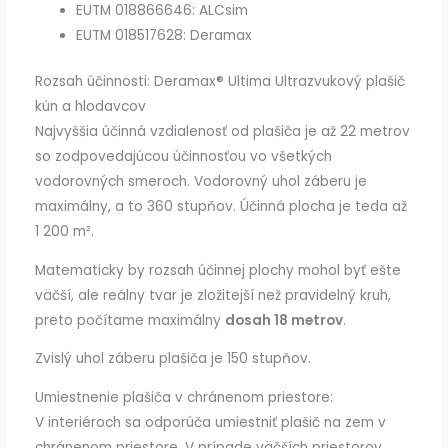
EUTM 018866646: ALCsim
EUTM 018517628: Deramax
Rozsah účinnosti: Deramax® Ultima Ultrazvukový plašič
kún a hlodavcov
Najvyššia účinná vzdialenosť od plašiča je až 22 metrov
so zodpovedajúcou účinnosťou vo všetkých
vodorovných smeroch. Vodorovný uhol záberu je
maximálny, a to 360 stupňov. Účinná plocha je teda až
1 200 m².
Matematicky by rozsah účinnej plochy mohol byť ešte
väčší, ale reálny tvar je zložitejší než pravidelný kruh,
preto počítame maximálny
dosah 18 metrov
.
Zvislý uhol záberu plašiča je 150 stupňov.
Umiestnenie plašiča v chránenom priestore:
V interiéroch sa odporúča umiestniť plašič na zem v
chránenom priestore. V prípade väčších priestorov