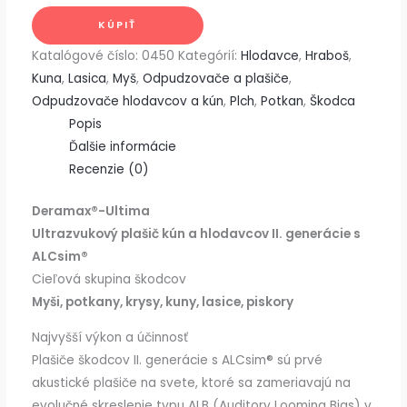
KÚPIŤ
Katalógové číslo:
0450
Kategórií:
Hlodavce
,
Hraboš
,
Kuna
,
Lasica
,
Myš
,
Odpudzovače a plašiče
,
Odpudzovače hlodavcov a kún
,
Plch
,
Potkan
,
Škodca
Popis
Ďalšie informácie
Recenzie (0)
Deramax®-Ultima
Ultrazvukový plašič kún a hlodavcov II. generácie s
ALCsim®
Cieľová skupina škodcov
Myši, potkany, krysy, kuny, lasice, piskory
Najvyšší výkon a účinnosť
Plašiče škodcov II. generácie s ALCsim® sú prvé
akustické plašiče na svete, ktoré sa zameriavajú na
evolučné skreslenie typu ALB (Auditory Looming Bias) v