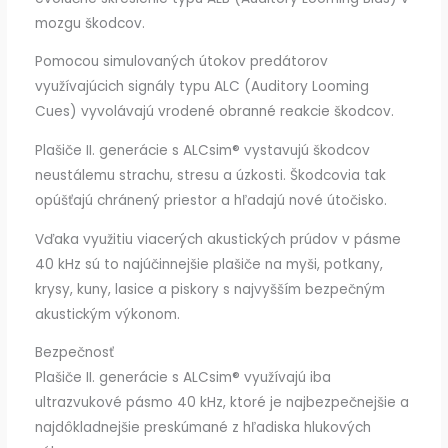
mozgu škodcov.
Pomocou simulovaných útokov predátorov
využívajúcich signály typu ALC (Auditory Looming
Cues) vyvolávajú vrodené obranné reakcie škodcov.
Plašiče II. generácie s ALCsim® vystavujú škodcov
neustálemu strachu, stresu a úzkosti. Škodcovia tak
opúšťajú chránený priestor a hľadajú nové útočisko.
Vďaka využitiu viacerých akustických prúdov v pásme
40 kHz sú to najúčinnejšie plašiče na myši, potkany,
krysy, kuny, lasice a piskory s najvyšším bezpečným
akustickým výkonom.
Bezpečnosť
Plašiče II. generácie s ALCsim® využívajú iba
ultrazvukové pásmo 40 kHz, ktoré je najbezpečnejšie a
najdôkladnejšie preskúmané z hľadiska hlukových