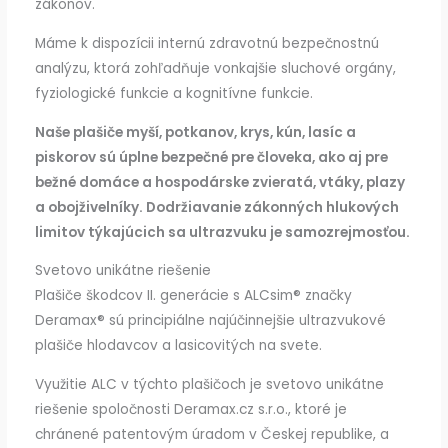
zákonov.
Máme k dispozícii internú zdravotnú bezpečnostnú
analýzu, ktorá zohľadňuje vonkajšie sluchové orgány,
fyziologické funkcie a kognitívne funkcie.
Naše plašiče myší, potkanov, krys, kún, lasíc a
piskorov sú úplne bezpečné pre človeka, ako aj pre
bežné domáce a hospodárske zvieratá, vtáky, plazy
a obojživelníky. Dodržiavanie zákonných hlukových
limitov týkajúcich sa ultrazvuku je samozrejmosťou.
Svetovo unikátne riešenie
Plašiče škodcov II. generácie s ALCsim® značky
Deramax® sú principiálne najúčinnejšie ultrazvukové
plašiče hlodavcov a lasicovitých na svete.
Využitie ALC v týchto plašičoch je svetovo unikátne
riešenie spoločnosti Deramax.cz s.r.o., ktoré je
chránené patentovým úradom v Českej republike, a