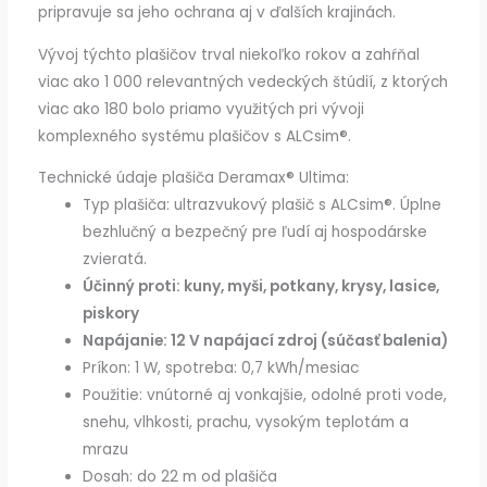
pripravuje sa jeho ochrana aj v ďalších krajinách.
Vývoj týchto plašičov trval niekoľko rokov a zahŕňal
viac ako 1 000 relevantných vedeckých štúdií, z ktorých
viac ako 180 bolo priamo využitých pri vývoji
komplexného systému plašičov s ALCsim®.
Technické údaje plašiča Deramax® Ultima:
Typ plašiča: ultrazvukový plašič s ALCsim®. Úplne
bezhlučný a bezpečný pre ľudí aj hospodárske
zvieratá.
Účinný proti: kuny, myši, potkany, krysy, lasice,
piskory
Napájanie: 12 V napájací zdroj (súčasť balenia)
Príkon: 1 W, spotreba: 0,7 kWh/mesiac
Použitie: vnútorné aj vonkajšie, odolné proti vode,
snehu, vlhkosti, prachu, vysokým teplotám a
mrazu
Dosah: do 22 m od plašiča