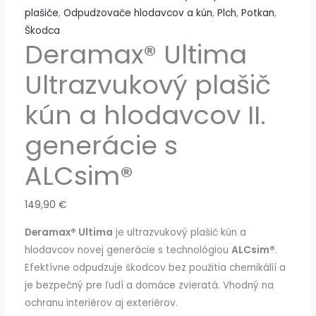
plašiče
,
Odpudzovače hlodavcov a kún
,
Plch
,
Potkan
,
Škodca
Deramax® Ultima
Ultrazvukový plašič
kún a hlodavcov II.
generácie s
ALCsim®
149,90
€
Deramax® Ultima
je ultrazvukový plašič kún a
hlodavcov novej generácie s technológiou
ALCsim®
.
Efektívne odpudzuje škodcov bez použitia chemikálií a
je bezpečný pre ľudí a domáce zvieratá. Vhodný na
ochranu interiérov aj exteriérov.