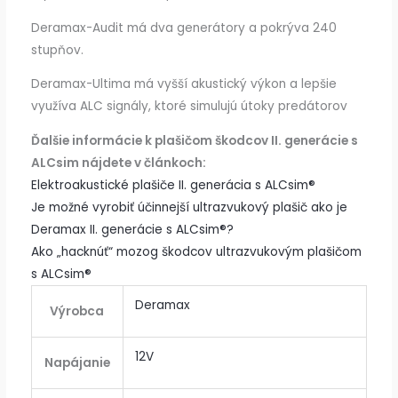
Deramax-Audit má dva generátory a pokrýva 240
stupňov.
Deramax-Ultima má vyšší akustický výkon a lepšie
využíva ALC signály, ktoré simulujú útoky predátorov
Ďalšie informácie k plašičom škodcov II. generácie s
ALCsim nájdete v článkoch:
Elektroakustické plašiče II. generácia s ALCsim®
Je možné vyrobiť účinnejší ultrazvukový plašič ako je
Deramax II. generácie s ALCsim®?
Ako „hacknúť“ mozog škodcov ultrazvukovým plašičom
s ALCsim®
Deramax
Výrobca
12V
Napájanie