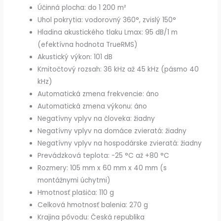
Účinná plocha: do 1 200 m²
Uhol pokrytia: vodorovný 360°, zvislý 150°
Hladina akustického tlaku Lmax: 95 dB/1 m
(efektívna hodnota TrueRMS)
Akustický výkon: 101 dB
Kmitočtový rozsah: 36 kHz až 45 kHz (pásmo 40
kHz)
Automatická zmena frekvencie: áno
Automatická zmena výkonu: áno
Negatívny vplyv na človeka: žiadny
Negatívny vplyv na domáce zvieratá: žiadny
Negatívny vplyv na hospodárske zvieratá: žiadny
Prevádzková teplota: -25 °C až +80 °C
Rozmery: 105 mm x 60 mm x 40 mm (s
montážnymi úchytmi)
Hmotnosť plašiča: 110 g
Celková hmotnosť balenia: 270 g
Krajina pôvodu: Česká republika