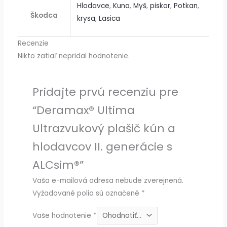
Hlodavce
,
Kuna
,
Myš
,
piskor
,
Potkan
,
Škodca
krysa
,
Lasica
Recenzie
Nikto zatiaľ nepridal hodnotenie.
Pridajte prvú recenziu pre
“Deramax® Ultima
Ultrazvukový plašič kún a
hlodavcov II. generácie s
ALCsim®”
Vaša e-mailová adresa nebude zverejnená.
Vyžadované polia sú označené
*
Vaše hodnotenie
*