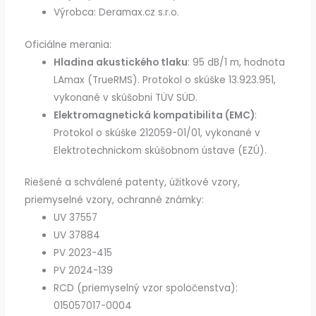
Výrobca: Deramax.cz s.r.o.
Oficiálne merania:
Hladina akustického tlaku
: 95 dB/1 m, hodnota
LAmax (TrueRMS). Protokol o skúške 13.923.951,
vykonané v skúšobni TÜV SÜD.
Elektromagnetická kompatibilita (EMC)
:
Protokol o skúške 212059-01/01, vykonané v
Elektrotechnickom skúšobnom ústave (EZÚ).
Riešené a schválené patenty, úžitkové vzory,
priemyselné vzory, ochranné známky:
UV 37557
UV 37884
PV 2023-415
PV 2024-139
RCD (priemyselný vzor spoločenstva):
015057017-0004