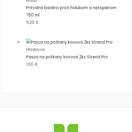
Holub
Prírodná bariéra proti holubom a netopierom
750 ml
11,20
€
Hlodavce
Pasca na potkany kovová 2ks Strend Pro
1,60
€