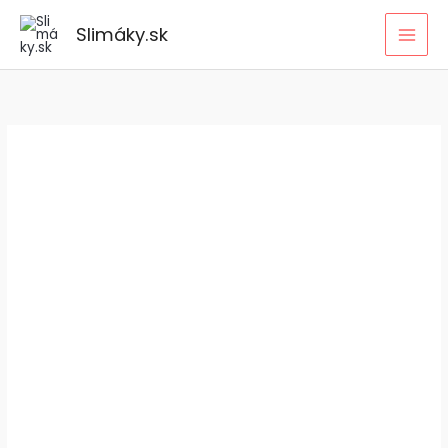
Preskočiť
Slimáky.sk
na
obsah