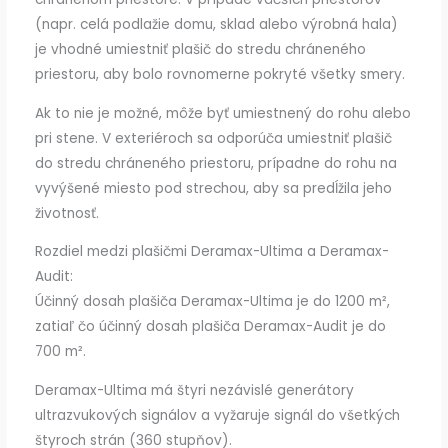
(napr. celá podlažie domu, sklad alebo výrobná hala)
je vhodné umiestniť plašič do stredu chráneného
priestoru, aby bolo rovnomerne pokryté všetky smery.
Ak to nie je možné, môže byť umiestnený do rohu alebo
pri stene. V exteriéroch sa odporúča umiestniť plašič
do stredu chráneného priestoru, prípadne do rohu na
vyvýšené miesto pod strechou, aby sa predĺžila jeho
životnosť.
Rozdiel medzi plašičmi Deramax-Ultima a Deramax-
Audit:
Účinný dosah plašiča Deramax-Ultima je do 1200 m²,
zatiaľ čo účinný dosah plašiča Deramax-Audit je do
700 m².
Deramax-Ultima má štyri nezávislé generátory
ultrazvukových signálov a vyžaruje signál do všetkých
štyroch strán (360 stupňov).