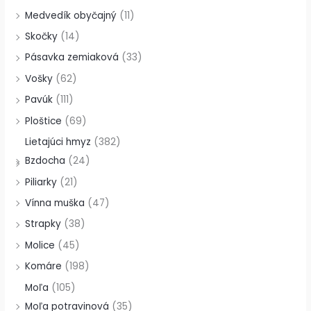
Medvedík obyčajný
(11)
Skočky
(14)
Pásavka zemiaková
(33)
Vošky
(62)
Pavúk
(111)
Ploštice
(69)
Lietajúci hmyz
(382)
Bzdocha
(24)
Piliarky
(21)
Vínna muška
(47)
Strapky
(38)
Molice
(45)
Komáre
(198)
Moľa
(105)
Moľa potravinová
(35)