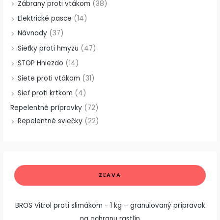
Zábrany proti vtákom
(38)
Elektrické pasce
(14)
Návnady
(37)
Sieťky proti hmyzu
(47)
STOP Hniezdo
(14)
Siete proti vtákom
(31)
Sieť proti krtkom
(4)
Repelentné prípravky
(72)
Repelentné sviečky
(22)
Z
P
A
Ľ
ZĽAVA
A
V
ô
k
N
E
N
v
t
Ý
BROS Vitrol proti slimákom - 1 kg – granulovaný prípravok
P
o
u
R
O
na ochranu rastlín