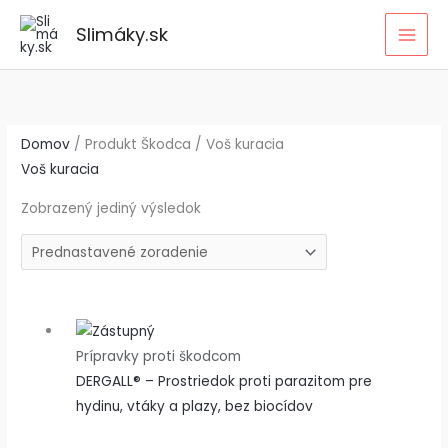
Preskočiť
Slimáky.sk
na
obsah
Domov
/ Produkt Škodca / Voš kuracia
Voš kuracia
Zobrazený jediný výsledok
Prípravky proti škodcom
DERGALL® – Prostriedok proti parazitom pre
hydinu, vtáky a plazy, bez biocídov