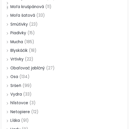
Moľa krušpánová
(11)
Moľa šatová
(33)
Smútivky
(23)
Piadivky
(15)
Mucha
(185)
Blyskáčik
(18)
Vrtivky
(22)
Obaľovač jablčný
(27)
Osa
(134)
Sršeň
(99)
Vydra
(33)
hlístovce
(3)
Netopiere
(12)
Líška
(91)