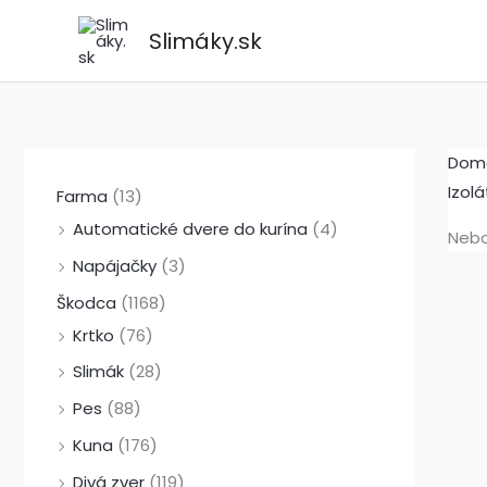
Preskočiť
Slimáky.sk
na
obsah
Dom
Izol
Farma
(13)
Automatické dvere do kurína
(4)
Nebo
Napájačky
(3)
Škodca
(1168)
Krtko
(76)
Slimák
(28)
Pes
(88)
Kuna
(176)
Divá zver
(119)