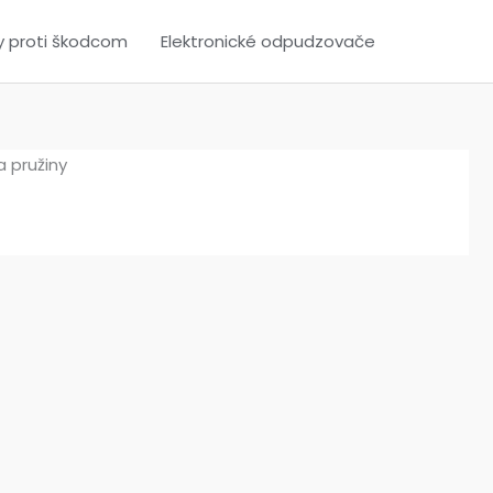
y proti škodcom
Elektronické odpudzovače
a pružiny