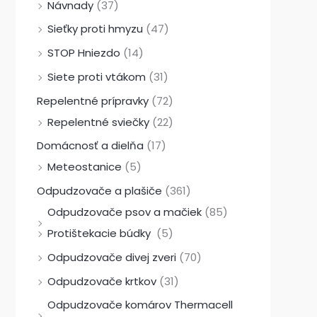
Návnady
(37)
Sieťky proti hmyzu
(47)
STOP Hniezdo
(14)
Siete proti vtákom
(31)
Repelentné prípravky
(72)
Repelentné sviečky
(22)
Domácnosť a dielňa
(17)
Meteostanice
(5)
Odpudzovače a plašiče
(361)
Odpudzovače psov a mačiek
(85)
Protištekacie búdky
(5)
Odpudzovače divej zveri
(70)
Odpudzovače krtkov
(31)
Odpudzovače komárov Thermacell