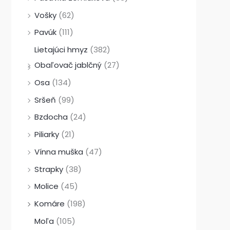
Vošky
(62)
Pavúk
(111)
Lietajúci hmyz
(382)
Obaľovač jablčný
(27)
Osa
(134)
Sršeň
(99)
Bzdocha
(24)
Piliarky
(21)
Vínna muška
(47)
Strapky
(38)
Molice
(45)
Komáre
(198)
Moľa
(105)