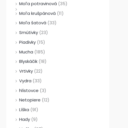
Moľa potravinová
(35)
Moľa krušpánová
(11)
Moľa šatová
(33)
Smútivky
(23)
Piadivky
(15)
Mucha
(185)
Blyskáčik
(18)
Vrtivky
(22)
Vydra
(33)
hlístovce
(3)
Netopiere
(12)
Líška
(91)
Hady
(9)