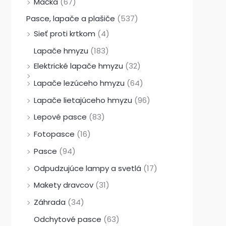
Mačka
(67)
Pasce, lapače a plašiče
(537)
Sieť proti krtkom
(4)
Lapače hmyzu
(183)
Elektrické lapače hmyzu
(32)
Lapače lezúceho hmyzu
(64)
Lapače lietajúceho hmyzu
(96)
Lepové pasce
(83)
Fotopasce
(16)
Pasce
(94)
Odpudzujúce lampy a svetlá
(17)
Makety dravcov
(31)
Záhrada
(34)
Odchytové pasce
(63)