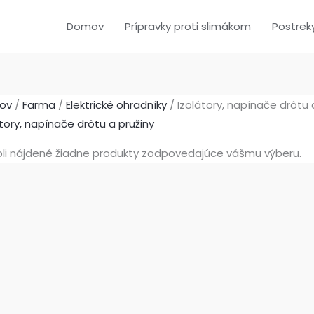
Domov
Prípravky proti slimákom
Postrek
ov
/
Farma
/
Elektrické ohradníky
/ Izolátory, napínače drôtu 
átory, napínače drôtu a pružiny
li nájdené žiadne produkty zodpovedajúce vášmu výberu.