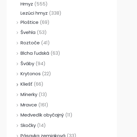
Hmyz
(555)
Lezúci hmyz
(338)
Ploštice
(69)
Švehla
(53)
Roztoče
(41)
Blcha ľudská
(63)
Šváby
(94)
Krytonos
(22)
Kliešť
(66)
Mínerky
(13)
Mravce
(161)
Medvedík obyčajný
(11)
Skočky
(14)
Pásavka zemiaková
(33)